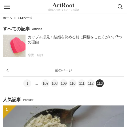
明日につながるヒントをお届け
ホーム
113ページ
すべての記事
Articles
カップル必見！結婚を決める前に同棲をした方がいい7つ
の理由
恋愛・結婚
前のページ
1
…
107
108
109
110
111
112
113
人気記事
Popular