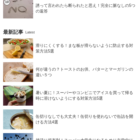
誘って言われたら断られたと思え！完全に脈なしの5つ
の返答
最新記事
Latest
滑りにくくする！まな板が滑らないように防止する対
策方法5選
何が違うの？トーストのお供、バターとマーガリンの
違い５つ
暑い夏に！スーパーやコンビニでアイスを買って帰る
時に溶けないようにする対策方法5選
缶切りなしでも大丈夫！缶切りを使わないで缶詰を開
ける方法4選