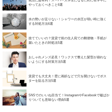
就活に超有利！スーパー大学生になるために在学中に
やっておくべきこと6選
水の勢いが足りない！シャワーの水圧が弱い時に強く
する対処方法6選
捨てていいの？賃貸で前の住人宛ての郵便物・手紙が
届いたときの対処法5選
おしゃれメンズ必見！ワックスで整えた髪型が崩れな
いようにする対策方法5選
賃貸でも大丈夫！壁に画鋲などで穴を開けないでポス
ターを貼る方法5選
SNSでのいいね目当て！InstagramやFacebookで嘘ばか
りついても意味ない理由5選