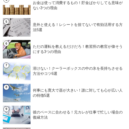
お金は使って消費するもの！貯金ばかりしても意味が
ない3つの理由
意外と使える！レシートを捨てないで有効活用する方
法5選
ただの運転を教えるだけだろ！教習所の教官が偉そう
にする3つの理由
溶けない！クーラーボックスの中の氷を長持ちさせる
方法やコツ6選
何事にも寛大で器が大きい！誰に対しても心が広い人
の特徴5選
彼のペースに合わせる！元カレが仕事で忙しい場合の
復縁方法