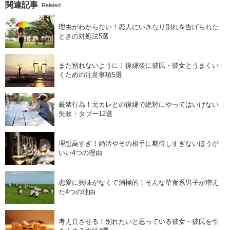
関連記事
Related
理由がわからない！恋人にいきなり別れを告げられた
ときの対処法5選
また別れないように！復縁後に彼氏・彼女とうまくい
くための注意事項5選
厳禁行為！元カレとの復縁で絶対にやってはいけない
失敗・タブー12選
理想高すぎ！婚活やその相手に期待しすぎないほうが
いい4つの理由
恋愛に興味がなくて消極的！そんな草食系男子が増え
た4つの理由
考え直させる！別れたいと思っている彼女・彼氏を引