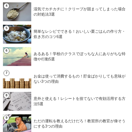
湿気でカチカチに！クリープが固まってしまった場合
の対処法3選
簡単なレシピでできる！おいしい栗ごはんの作り方・
炊き方のコツ6選
あるある！学校のクラスでぼっちな人にありがちな特
徴や行動5選
お金は使って消費するもの！貯金ばかりしても意味が
ない3つの理由
意外と使える！レシートを捨てないで有効活用する方
法5選
ただの運転を教えるだけだろ！教習所の教官が偉そう
にする3つの理由