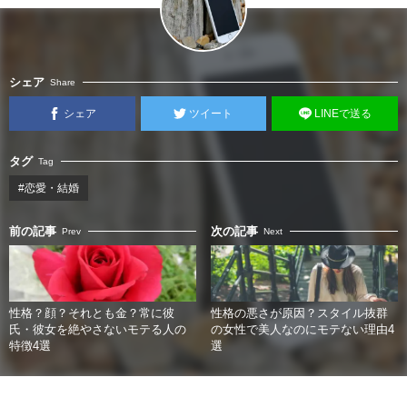
シェア
Share
シェア
ツイート
LINEで送る
タグ
Tag
#恋愛・結婚
前の記事
次の記事
Prev
Next
性格？顔？それとも金？常に彼
性格の悪さが原因？スタイル抜群
氏・彼女を絶やさないモテる人の
の女性で美人なのにモテない理由4
特徴4選
選