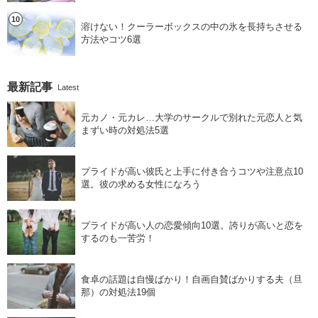
溶けない！クーラーボックスの中の氷を長持ちさせる
方法やコツ6選
最新記事
Latest
元カノ・元カレ…大学のサークルで別れた元恋人と気
まずい時の対処法5選
プライドが高い彼氏と上手に付き合うコツや注意点10
選。彼の求める女性になろう
プライドが高い人の恋愛傾向10選。誇りが高いと恋を
するのも一苦労！
食卓の話題は自慢ばかり！自画自賛ばかりする夫（旦
那）の対処法19個