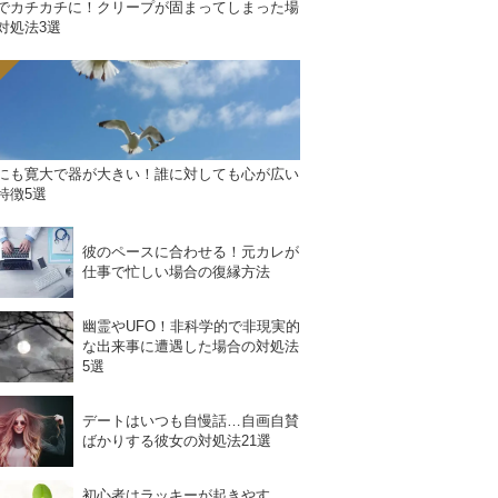
でカチカチに！クリープが固まってしまった場
対処法3選
にも寛大で器が大きい！誰に対しても心が広い
特徴5選
彼のペースに合わせる！元カレが
仕事で忙しい場合の復縁方法
幽霊やUFO！非科学的で非現実的
な出来事に遭遇した場合の対処法
5選
デートはいつも自慢話…自画自賛
ばかりする彼女の対処法21選
初心者はラッキーが起きやす