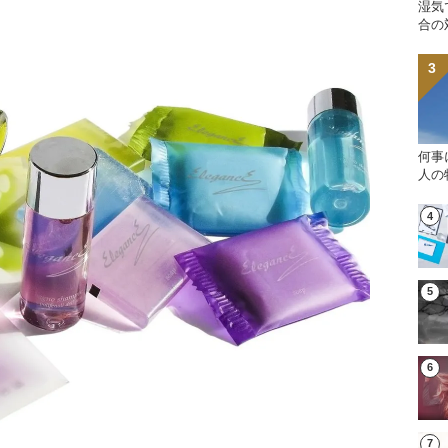
湿気
合の
何事
人の