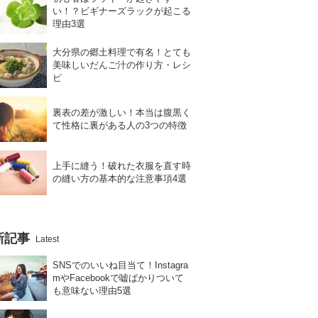
い！？ビギナーズラックが起こる
理由3選
大分県の郷土料理で有名！とても
美味しいだんご汁の作り方・レシ
ピ
裏表の差が激しい！本当は腹黒く
て性格に裏がある人の3つの特徴
上手に縫う！破れた衣服を直す時
の縫い方の基本的な注意事項4選
新記事
Latest
SNSでのいいね目当て！Instagra
mやFacebookで嘘ばかりついて
も意味ない理由5選