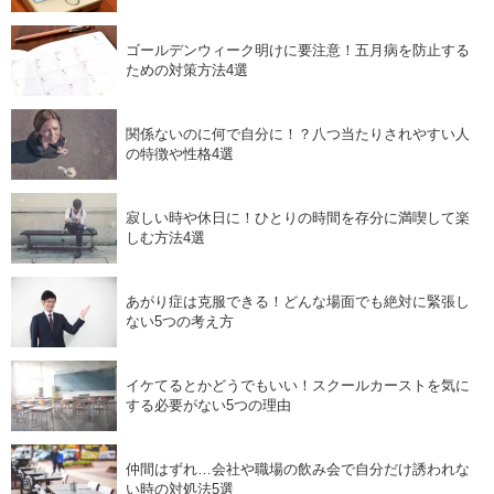
ゴールデンウィーク明けに要注意！五月病を防止する
ための対策方法4選
関係ないのに何で自分に！？八つ当たりされやすい人
の特徴や性格4選
寂しい時や休日に！ひとりの時間を存分に満喫して楽
しむ方法4選
あがり症は克服できる！どんな場面でも絶対に緊張し
ない5つの考え方
イケてるとかどうでもいい！スクールカーストを気に
する必要がない5つの理由
仲間はずれ…会社や職場の飲み会で自分だけ誘われな
い時の対処法5選