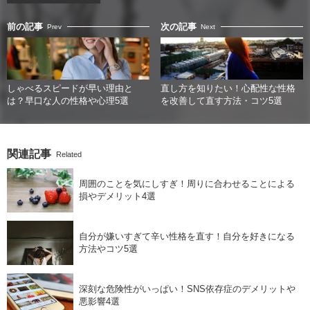
前の記事
次の記事
Prev
Next
しゃべるスピードが早い理由と
直し方を知りたい！心配性な性格
は？早口な人の性格や心理5選
を改善して直す方法・コツ5選
関連記事
Related
周囲のことを気にしすぎ！周りに合わせることによる
損やデメリット4選
自分が嫌いすぎて辛い性格を直す！自分を好きになる
方法やコツ5選
深刻な危険性がいっぱい！SNS依存症のデメリットや
悪影響4選