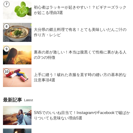
初心者はラッキーが起きやすい！？ビギナーズラック
が起こる理由3選
大分県の郷土料理で有名！とても美味しいだんご汁の
作り方・レシピ
裏表の差が激しい！本当は腹黒くて性格に裏がある人
の3つの特徴
上手に縫う！破れた衣服を直す時の縫い方の基本的な
注意事項4選
最新記事
Latest
SNSでのいいね目当て！InstagramやFacebookで嘘ばか
りついても意味ない理由5選