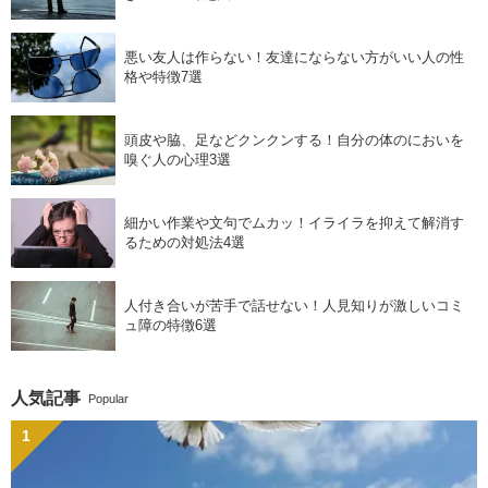
悪い友人は作らない！友達にならない方がいい人の性
格や特徴7選
頭皮や脇、足などクンクンする！自分の体のにおいを
嗅ぐ人の心理3選
細かい作業や文句でムカッ！イライラを抑えて解消す
るための対処法4選
人付き合いが苦手で話せない！人見知りが激しいコミ
ュ障の特徴6選
人気記事
Popular