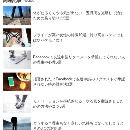
関連記事
Related
体がだるくてやる気が出ない…五月病を克服して治す
ための乗り切り方5選
プライドが高い女性の特徴10選。誇り高きレディはも
はやバケモノ女！
Facebookで友達申請リクエストを承認してくれない人
の理由や心理5選
拒否された？Facebookで友達申請のリクエストが承認
されない時の対処法3選
モチベーションを持続させる！やる気を継続させるた
めの方法やコツ5選
どうする？理由もなく寂しい気持ちになってしまうと
きの3つの対処法