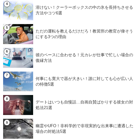
溶けない！クーラーボックスの中の氷を長持ちさせる
方法やコツ6選
ただの運転を教えるだけだろ！教習所の教官が偉そう
にする3つの理由
彼のペースに合わせる！元カレが仕事で忙しい場合の
復縁方法
何事にも寛大で器が大きい！誰に対しても心が広い人
の特徴5選
デートはいつも自慢話…自画自賛ばかりする彼女の対
処法21選
幽霊やUFO！非科学的で非現実的な出来事に遭遇した
場合の対処法5選