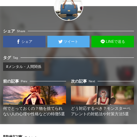
シェア
Share
シェア
ツイート
LINEで送る
タグ
Tag
#メンタル・人間関係
前の記事
次の記事
Prev
Next
何でとっておくの？物を捨てられ
どう対応するべき？モンスターペ
ない人の心理や性格などの特徴5選
アレントの対処法や対策方法5選