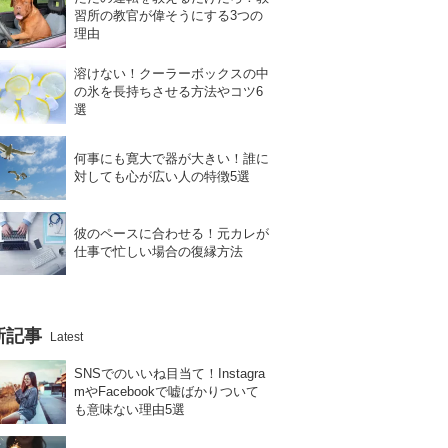
習所の教官が偉そうにする3つの
理由
溶けない！クーラーボックスの中
の氷を長持ちさせる方法やコツ6
選
何事にも寛大で器が大きい！誰に
対しても心が広い人の特徴5選
彼のペースに合わせる！元カレが
仕事で忙しい場合の復縁方法
新記事
Latest
SNSでのいいね目当て！Instagra
mやFacebookで嘘ばかりついて
も意味ない理由5選