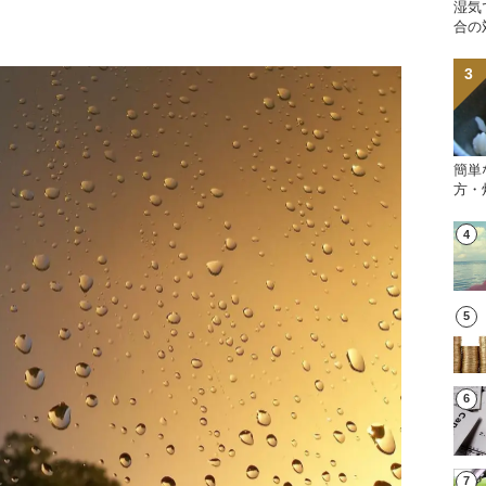
湿気
合の
簡単
方・