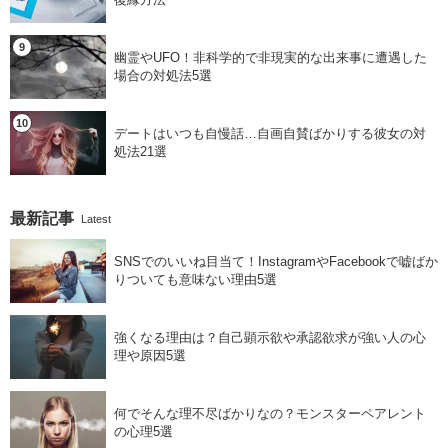
幽霊やUFO！非科学的で非現実的な出来事に遭遇した
場合の対処法5選
デートはいつも自慢話…自画自賛ばかりする彼女の対
処法21選
最新記事
Latest
SNSでのいいね目当て！InstagramやFacebookで嘘ばか
りついても意味ない理由5選
強くなる理由は？自己顕示欲や承認欲求が強い人の心
理や原因5選
何でそんな理不尽ばかりなの？モンスターペアレント
の心理5選