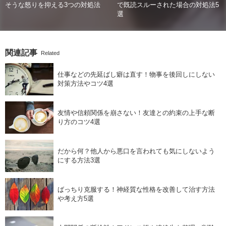
そうな怒りを抑える3つの対処法
で既読スルーされた場合の対処法5
選
関連記事
Related
仕事などの先延ばし癖は直す！物事を後回しにしない
対策方法やコツ4選
友情や信頼関係を崩さない！友達との約束の上手な断
り方のコツ4選
だから何？他人から悪口を言われても気にしないよう
にする方法3選
ばっちり克服する！神経質な性格を改善して治す方法
や考え方5選