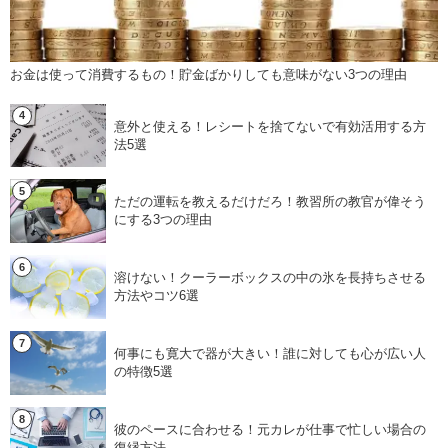
お金は使って消費するもの！貯金ばかりしても意味がない3つの理由
意外と使える！レシートを捨てないで有効活用する方
法5選
ただの運転を教えるだけだろ！教習所の教官が偉そう
にする3つの理由
溶けない！クーラーボックスの中の氷を長持ちさせる
方法やコツ6選
何事にも寛大で器が大きい！誰に対しても心が広い人
の特徴5選
彼のペースに合わせる！元カレが仕事で忙しい場合の
復縁方法