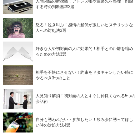
人間関係の断捨離！アドレス帳や連絡先を整理・削除
する時の判断基準3選
怒る！泣き叫ぶ！感情の起伏が激しいヒステリックな
人への対処法3選
好きな人や初対面の人に効果的！相手との距離を縮め
るための方法3選
相手を不快にさせない！約束をドタキャンしたい時に
やるべき3つのこと
人見知り解消！初対面の人とすぐに仲良くなれる5つの
会話術
自分も誘われたい・参加したい！飲み会に誘ってほし
い時の対処方法4選