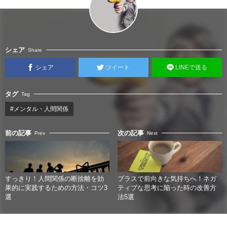
シェア
Share
シェア
ツイート
LINEで送る
タグ
Tag
#メンタル・人間関係
前の記事
次の記事
Prev
Next
すっきり！人間関係の断捨離を効
プラスで前向きな気持ちへ！ネガ
果的に実践するための方法・コツ3
ティブな思考に陥った時の改善方
選
法5選