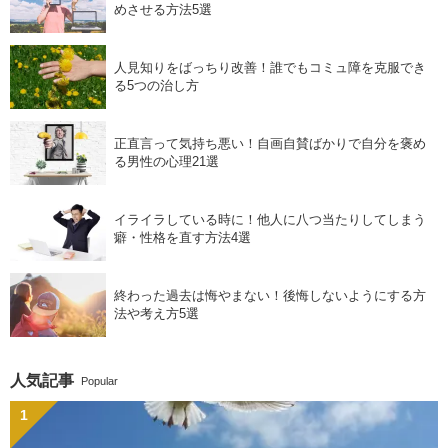
めさせる方法5選
人見知りをばっちり改善！誰でもコミュ障を克服でき
る5つの治し方
正直言って気持ち悪い！自画自賛ばかりで自分を褒め
る男性の心理21選
イライラしている時に！他人に八つ当たりしてしまう
癖・性格を直す方法4選
終わった過去は悔やまない！後悔しないようにする方
法や考え方5選
人気記事
Popular