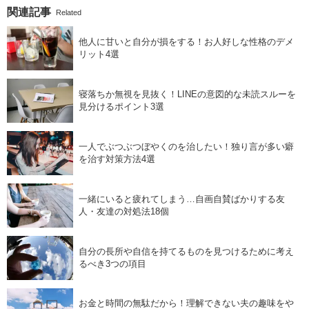
関連記事
Related
他人に甘いと自分が損をする！お人好しな性格のデメ
リット4選
寝落ちか無視を見抜く！LINEの意図的な未読スルーを
見分けるポイント3選
一人でぶつぶつぼやくのを治したい！独り言が多い癖
を治す対策方法4選
一緒にいると疲れてしまう…自画自賛ばかりする友
人・友達の対処法18個
自分の長所や自信を持てるものを見つけるために考え
るべき3つの項目
お金と時間の無駄だから！理解できない夫の趣味をや