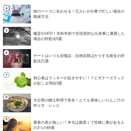
彼のペースに合わせる！元カレが仕事で忙しい場合の
復縁方法
幽霊やUFO！非科学的で非現実的な出来事に遭遇した
場合の対処法5選
デートはいつも自慢話…自画自賛ばかりする彼女の対
処法21選
初心者はラッキーが起きやすい！？ビギナーズラック
が起こる理由3選
大分県の郷土料理で有名！とても美味しいだんご汁の
作り方・レシピ
裏表の差が激しい！本当は腹黒くて性格に裏がある人
の3つの特徴