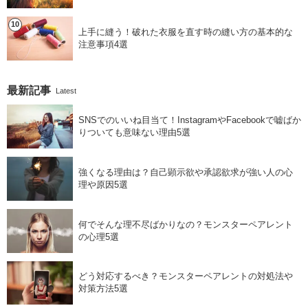
上手に縫う！破れた衣服を直す時の縫い方の基本的な
注意事項4選
最新記事
Latest
SNSでのいいね目当て！InstagramやFacebookで嘘ばか
りついても意味ない理由5選
強くなる理由は？自己顕示欲や承認欲求が強い人の心
理や原因5選
何でそんな理不尽ばかりなの？モンスターペアレント
の心理5選
どう対応するべき？モンスターペアレントの対処法や
対策方法5選