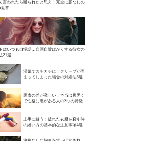
て言われたら断られたと思え！完全に脈なしの
の返答
トはいつも自慢話…自画自賛ばかりする彼女の
法21選
湿気でカチカチに！クリープが固
まってしまった場合の対処法3選
裏表の差が激しい！本当は腹黒く
て性格に裏がある人の3つの特徴
上手に縫う！破れた衣服を直す時
の縫い方の基本的な注意事項4選
連絡なしに約束をすっぽかされ