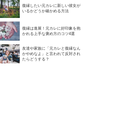
復縁したい元カレに新しい彼女が
いるかどうか確かめる方法
復縁は進展！元カレに好印象を抱
かれる上手な褒め方のコツ4選
友達や家族に「元カレと復縁なん
かやめなよ」と言われて反対され
たらどうする？