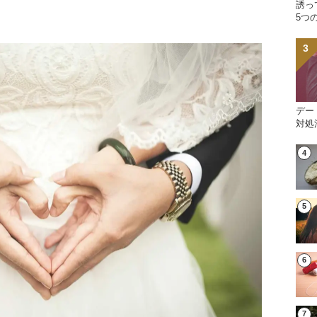
誘っ
5つ
デー
対処