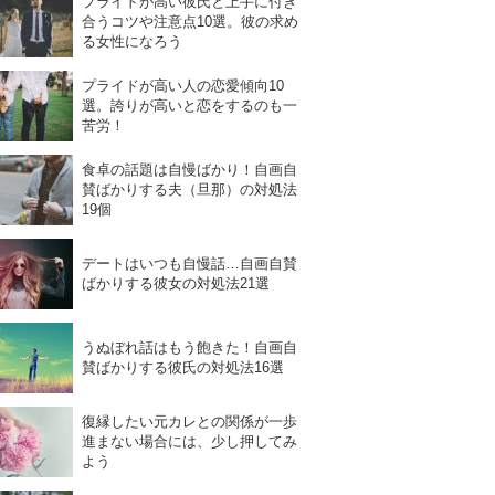
プライドが高い彼氏と上手に付き
合うコツや注意点10選。彼の求め
る女性になろう
プライドが高い人の恋愛傾向10
選。誇りが高いと恋をするのも一
苦労！
食卓の話題は自慢ばかり！自画自
賛ばかりする夫（旦那）の対処法
19個
デートはいつも自慢話…自画自賛
ばかりする彼女の対処法21選
うぬぼれ話はもう飽きた！自画自
賛ばかりする彼氏の対処法16選
復縁したい元カレとの関係が一歩
進まない場合には、少し押してみ
よう