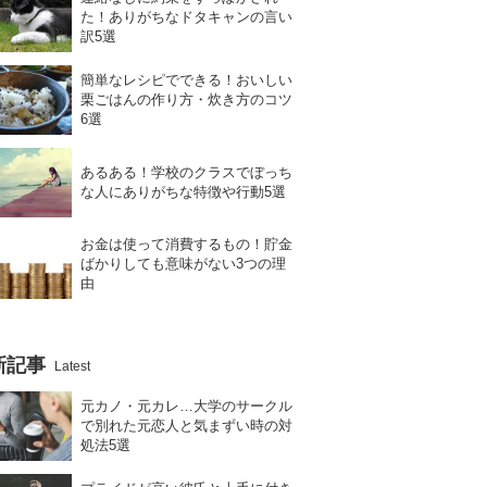
た！ありがちなドタキャンの言い
訳5選
簡単なレシピでできる！おいしい
栗ごはんの作り方・炊き方のコツ
6選
あるある！学校のクラスでぼっち
な人にありがちな特徴や行動5選
お金は使って消費するもの！貯金
ばかりしても意味がない3つの理
由
新記事
Latest
元カノ・元カレ…大学のサークル
で別れた元恋人と気まずい時の対
処法5選