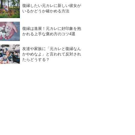
復縁したい元カレに新しい彼女が
いるかどうか確かめる方法
復縁は進展！元カレに好印象を抱
かれる上手な褒め方のコツ4選
友達や家族に「元カレと復縁なん
かやめなよ」と言われて反対され
たらどうする？