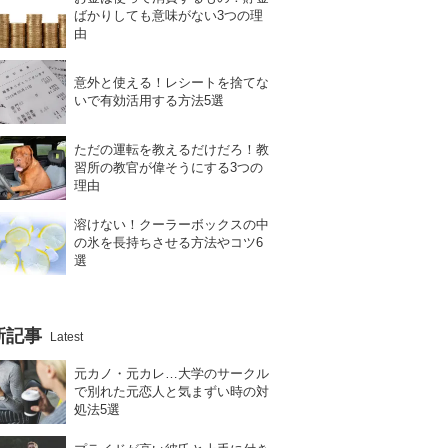
ばかりしても意味がない3つの理
由
意外と使える！レシートを捨てな
いで有効活用する方法5選
ただの運転を教えるだけだろ！教
習所の教官が偉そうにする3つの
理由
溶けない！クーラーボックスの中
の氷を長持ちさせる方法やコツ6
選
新記事
Latest
元カノ・元カレ…大学のサークル
で別れた元恋人と気まずい時の対
処法5選