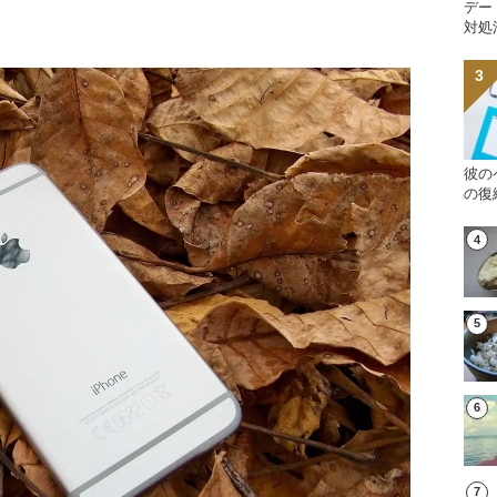
デー
対処
彼の
の復