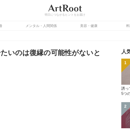
明日につながるヒントをお届け
婚
メンタル・人間関係
美容・健康
料
冷たいのは復縁の可能性がないと
人
誘っ
5つ