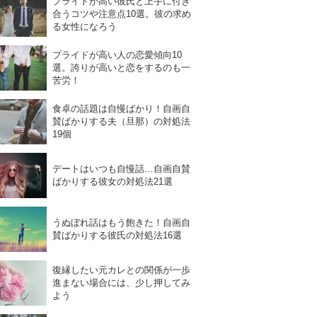
プライドが高い彼氏と上手に付き
合うコツや注意点10選。彼の求め
る女性になろう
プライドが高い人の恋愛傾向10
選。誇りが高いと恋をするのも一
苦労！
食卓の話題は自慢ばかり！自画自
賛ばかりする夫（旦那）の対処法
19個
デートはいつも自慢話…自画自賛
ばかりする彼女の対処法21選
うぬぼれ話はもう飽きた！自画自
賛ばかりする彼氏の対処法16選
復縁したい元カレとの関係が一歩
進まない場合には、少し押してみ
よう