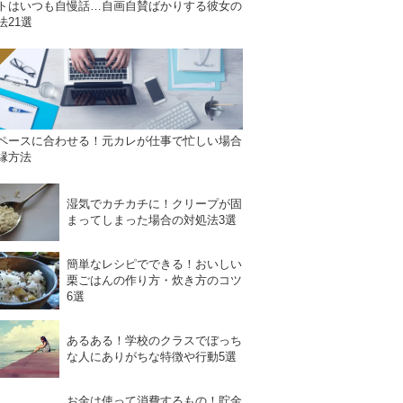
トはいつも自慢話…自画自賛ばかりする彼女の
法21選
ペースに合わせる！元カレが仕事で忙しい場合
縁方法
湿気でカチカチに！クリープが固
まってしまった場合の対処法3選
簡単なレシピでできる！おいしい
栗ごはんの作り方・炊き方のコツ
6選
あるある！学校のクラスでぼっち
な人にありがちな特徴や行動5選
お金は使って消費するもの！貯金