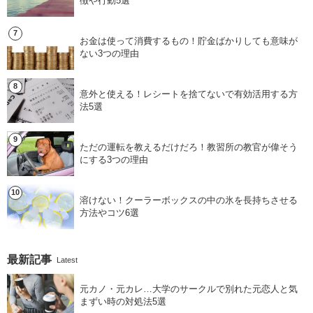
徴や行動5選
お金は使って消費するもの！貯金ばかりしても意味が
ない3つの理由
意外と使える！レシートを捨てないで有効活用する方
法5選
ただの運転を教えるだけだろ！教習所の教官が偉そう
にする3つの理由
溶けない！クーラーボックスの中の氷を長持ちさせる
方法やコツ6選
最新記事
Latest
元カノ・元カレ…大学のサークルで別れた元恋人と気
まずい時の対処法5選