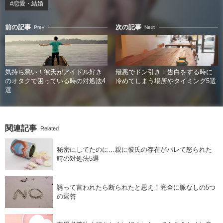
#恋愛・結婚
前の記事
次の記事
Prev
Next
気持ち悪い！彼氏がアイドル好き
最悪でドン引き！告白をする時に
のオタクで困っている時の対処法4
冷めてしまう場所やタイミング5選
選
関連記事
Related
秘密にしてたのに…親に彼氏の存在がバレて怒られた
時の対処法5選
誘って言われたら断られたと思え！完全に脈なしの5つ
の返答