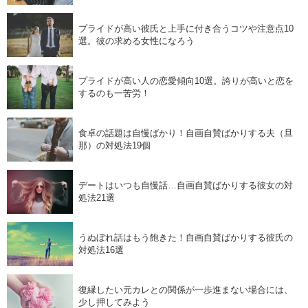
プライドが高い彼氏と上手に付き合うコツや注意点10
選。彼の求める女性になろう
プライドが高い人の恋愛傾向10選。誇りが高いと恋を
するのも一苦労！
食卓の話題は自慢ばかり！自画自賛ばかりする夫（旦
那）の対処法19個
デートはいつも自慢話…自画自賛ばかりする彼女の対
処法21選
うぬぼれ話はもう飽きた！自画自賛ばかりする彼氏の
対処法16選
復縁したい元カレとの関係が一歩進まない場合には、
少し押してみよう