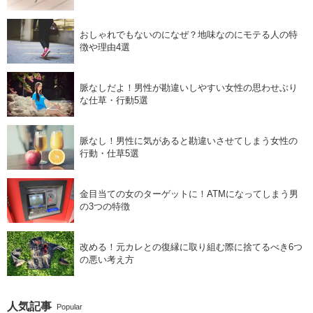
おしゃれでもないのになぜ？地味なのにモテる人の特
徴や理由4選
脈なしだよ！男性が勘違いしやすい女性の思わせぶり
な仕草・行動5選
脈なし！男性に気があると勘違いさせてしまう女性の
行動・仕草5選
金目当ての女のターゲットに！ATMになってしまう男
の3つの特徴
改める！元カレとの復縁に取り組む際に捨てるべき6つ
の悪い考え方
人気記事
Popular