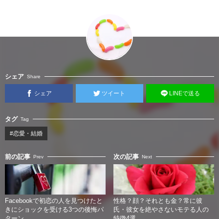
シェア
Share
シェア
ツイート
LINEで送る
タグ
Tag
#恋愛・結婚
前の記事
次の記事
Prev
Next
Facebookで初恋の人を見つけたと
性格？顔？それとも金？常に彼
きにショックを受ける3つの後悔パ
氏・彼女を絶やさないモテる人の
ターン
特徴4選