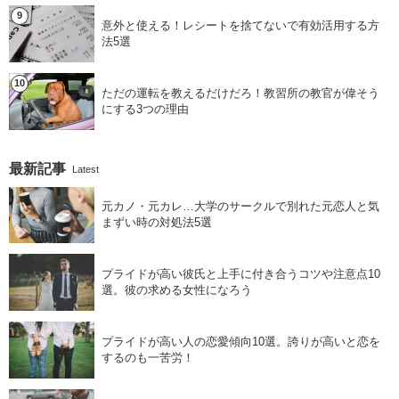
意外と使える！レシートを捨てないで有効活用する方
法5選
ただの運転を教えるだけだろ！教習所の教官が偉そう
にする3つの理由
最新記事
Latest
元カノ・元カレ…大学のサークルで別れた元恋人と気
まずい時の対処法5選
プライドが高い彼氏と上手に付き合うコツや注意点10
選。彼の求める女性になろう
プライドが高い人の恋愛傾向10選。誇りが高いと恋を
するのも一苦労！