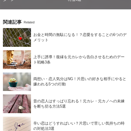
関連記事
Related
お金と時間の無駄になる！？恋愛をすることの6つのデ
メリット
上手に誘導！復縁を元カレから告白させるためのデー
ト戦略3条
両想い・恋人気分はNG！片思いの好きな相手にやると
嫌われる5つの行動
昔の恋人はすっぱり忘れる！元カレ・元カノへの未練
を断ち切る方法5選
辛い恋はどうすればいい？片思いで苦しい気持ちの時
の対処法3選