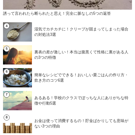
誘って言われたら断られたと思え！完全に脈なしの5つの返答
湿気でカチカチに！クリープが固まってしまった場合
の対処法3選
裏表の差が激しい！本当は腹黒くて性格に裏がある人
の3つの特徴
簡単なレシピでできる！おいしい栗ごはんの作り方・
炊き方のコツ6選
あるある！学校のクラスでぼっちな人にありがちな特
徴や行動5選
お金は使って消費するもの！貯金ばかりしても意味が
ない3つの理由