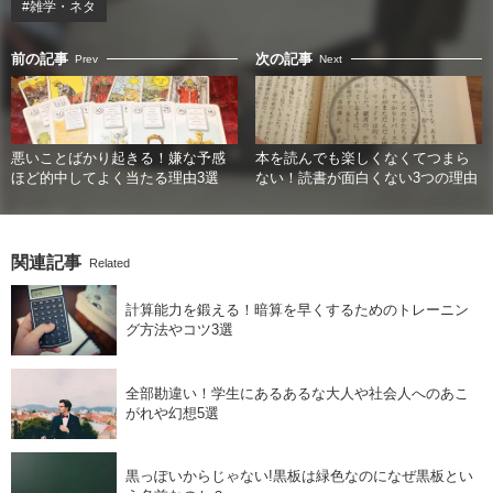
#雑学・ネタ
前の記事
次の記事
Prev
Next
悪いことばかり起きる！嫌な予感
本を読んでも楽しくなくてつまら
ほど的中してよく当たる理由3選
ない！読書が面白くない3つの理由
関連記事
Related
計算能力を鍛える！暗算を早くするためのトレーニン
グ方法やコツ3選
全部勘違い！学生にあるあるな大人や社会人へのあこ
がれや幻想5選
黒っぽいからじゃない!黒板は緑色なのになぜ黒板とい