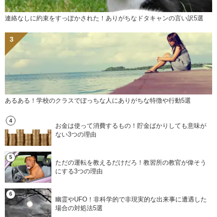
連絡なしに約束をすっぽかされた！ありがちなドタキャンの言い訳5選
あるある！学校のクラスでぼっちな人にありがちな特徴や行動5選
お金は使って消費するもの！貯金ばかりしても意味が
ない3つの理由
ただの運転を教えるだけだろ！教習所の教官が偉そう
にする3つの理由
幽霊やUFO！非科学的で非現実的な出来事に遭遇した
場合の対処法5選