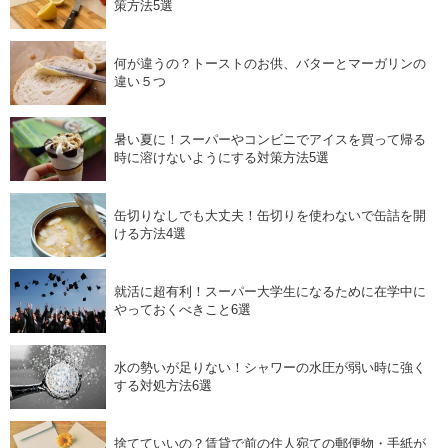
策方法5選
何が違うの？トーストのお供、バターとマーガリンの
違い５つ
暑い夏に！スーパーやコンビニでアイスを買って帰る
時に溶けないようにする対策方法5選
缶切りなしでも大丈夫！缶切りを使わないで缶詰を開
ける方法4選
就活に超有利！スーパー大学生になるために在学中に
やっておくべきこと6選
水の勢いが足りない！シャワーの水圧が弱い時に強く
する対処方法6選
捨てていいの？賃貸で前の住人宛ての郵便物・手紙が