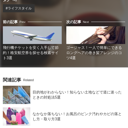
#ライフスタイル
前の記事
次の記事
Prev
Next
飛行機チケットを安く入手して節
ゴージャス！一人で簡単にできる
約！格安航空券を探せる検索サイ
ロングヘアの巻き髪アレンジのコ
ト3選
ツ4選
関連記事
Related
目的地がわからない！知らない土地などで道に迷った
ときの対処法5選
なかなか落ちない！お風呂のピンク汚れやカビの落と
し方・取り方3選