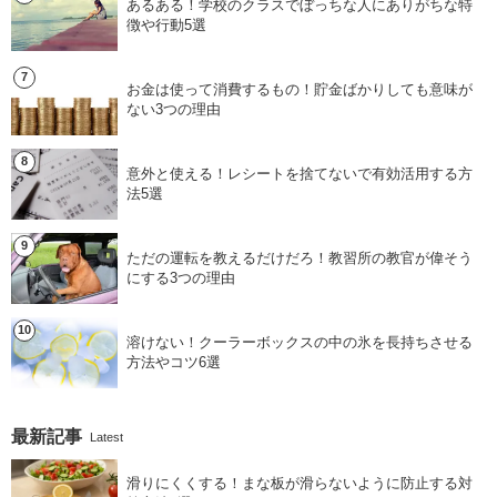
あるある！学校のクラスでぼっちな人にありがちな特
徴や行動5選
お金は使って消費するもの！貯金ばかりしても意味が
ない3つの理由
意外と使える！レシートを捨てないで有効活用する方
法5選
ただの運転を教えるだけだろ！教習所の教官が偉そう
にする3つの理由
溶けない！クーラーボックスの中の氷を長持ちさせる
方法やコツ6選
最新記事
Latest
滑りにくくする！まな板が滑らないように防止する対