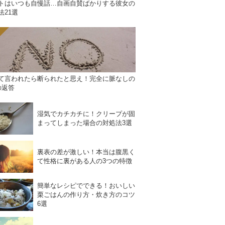
トはいつも自慢話…自画自賛ばかりする彼女の
法21選
て言われたら断られたと思え！完全に脈なしの
の返答
湿気でカチカチに！クリープが固
まってしまった場合の対処法3選
裏表の差が激しい！本当は腹黒く
て性格に裏がある人の3つの特徴
簡単なレシピでできる！おいしい
栗ごはんの作り方・炊き方のコツ
6選