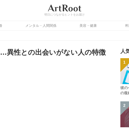
明日につながるヒントをお届け
婚
メンタル・人間関係
美容・健康
料
…異性との出会いがない人の特徴
人
彼の
の復