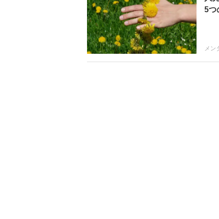
5つ
メン