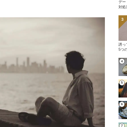
デー
対処
誘っ
5つ