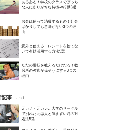
あるある！学校のクラスでぼっち
な人にありがちな特徴や行動5選
お金は使って消費するもの！貯金
ばかりしても意味がない3つの理
由
意外と使える！レシートを捨てな
いで有効活用する方法5選
ただの運転を教えるだけだろ！教
習所の教官が偉そうにする3つの
理由
新記事
Latest
元カノ・元カレ…大学のサークル
で別れた元恋人と気まずい時の対
処法5選