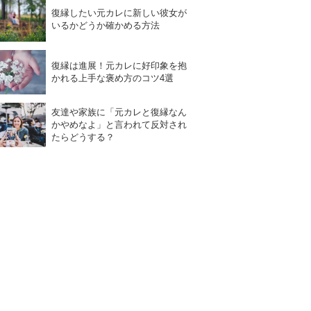
復縁したい元カレに新しい彼女が
いるかどうか確かめる方法
復縁は進展！元カレに好印象を抱
かれる上手な褒め方のコツ4選
友達や家族に「元カレと復縁なん
かやめなよ」と言われて反対され
たらどうする？