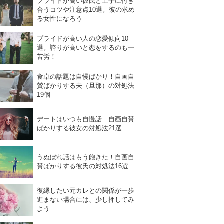
プライドが高い彼氏と上手に付き
合うコツや注意点10選。彼の求め
る女性になろう
プライドが高い人の恋愛傾向10
選。誇りが高いと恋をするのも一
苦労！
食卓の話題は自慢ばかり！自画自
賛ばかりする夫（旦那）の対処法
19個
デートはいつも自慢話…自画自賛
ばかりする彼女の対処法21選
うぬぼれ話はもう飽きた！自画自
賛ばかりする彼氏の対処法16選
復縁したい元カレとの関係が一歩
進まない場合には、少し押してみ
よう