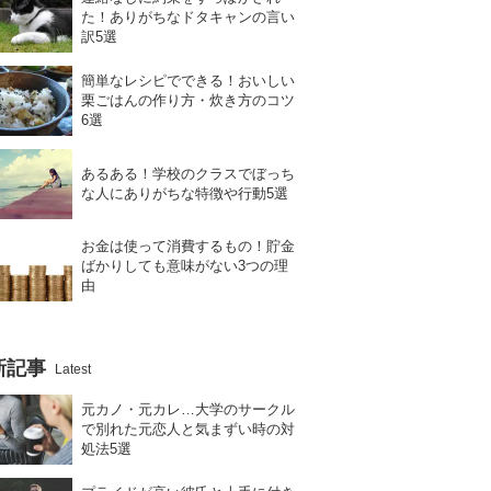
た！ありがちなドタキャンの言い
訳5選
簡単なレシピでできる！おいしい
栗ごはんの作り方・炊き方のコツ
6選
あるある！学校のクラスでぼっち
な人にありがちな特徴や行動5選
お金は使って消費するもの！貯金
ばかりしても意味がない3つの理
由
新記事
Latest
元カノ・元カレ…大学のサークル
で別れた元恋人と気まずい時の対
処法5選