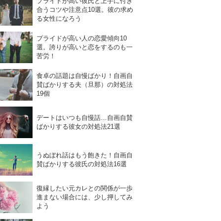
プライドが高い彼氏と上手に付き
合うコツや注意点10選。彼の求め
る女性になろう
プライドが高い人の恋愛傾向10
選。誇りが高いと恋をするのも一
苦労！
食卓の話題は自慢ばかり！自画自
賛ばかりする夫（旦那）の対処法
19個
デートはいつも自慢話…自画自賛
ばかりする彼女の対処法21選
うぬぼれ話はもう飽きた！自画自
賛ばかりする彼氏の対処法16選
復縁したい元カレとの関係が一歩
進まない場合には、少し押してみ
よう