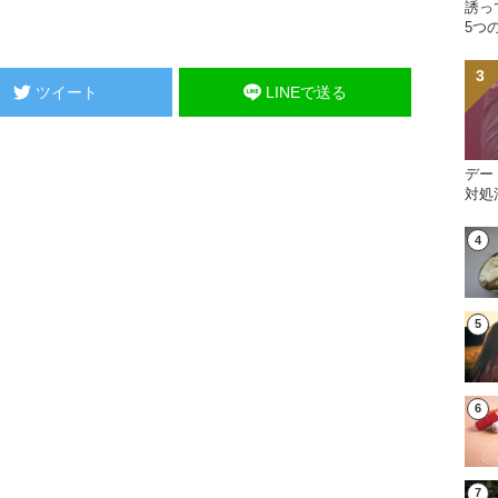
誘っ
5つ
ツイート
LINEで送る
デー
対処