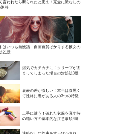
て言われたら断られたと思え！完全に脈なしの
の返答
トはいつも自慢話…自画自賛ばかりする彼女の
法21選
湿気でカチカチに！クリープが固
まってしまった場合の対処法3選
裏表の差が激しい！本当は腹黒く
て性格に裏がある人の3つの特徴
上手に縫う！破れた衣服を直す時
の縫い方の基本的な注意事項4選
連絡なしに約束をすっぽかされ