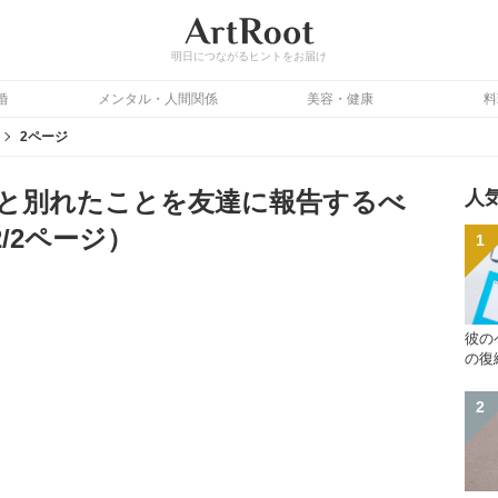
明日につながるヒントをお届け
婚
メンタル・人間関係
美容・健康
料
2ページ
と別れたことを友達に報告するべ
人
/2ページ）
彼の
の復