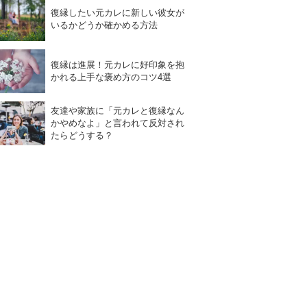
復縁したい元カレに新しい彼女が
いるかどうか確かめる方法
復縁は進展！元カレに好印象を抱
かれる上手な褒め方のコツ4選
友達や家族に「元カレと復縁なん
かやめなよ」と言われて反対され
たらどうする？