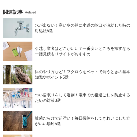
関連記事
Related
水が出ない！寒い冬の朝に水道の蛇口が凍結した時の
対処法5選
引越し業者はどこがいい？一番安いところを探すなら
一括見積もりサイトがおすすめ
餌のやり方など！フクロウをペットで飼うときの基本
知識やポイント5選
つい居眠りをして遅刻！電車での寝過ごしを防止する
ための対策3選
雑菌だらけで超汚い！毎日掃除をしてきれいにした方
がいい場所5選