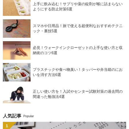
上手に飲み込む！サプリや薬の錠剤が喉に詰まらない
ようにする防止対策6選
スマホや日用品！旅で使える超便利なおすすめテクニ
ック・裏技5選
必見！ウォークインクローゼットの上手な使い方と収
納術のコツ6選
プラスチックや食べ物臭い！タッパーや弁当箱のにお
いを消す方法6選
正しい使い方を！入試やセンター試験対策の過去問の
間違った勉強法4選
人気記事
Popular