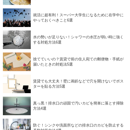
就活に超有利！スーパー大学生になるために在学中に
やっておくべきこと6選
水の勢いが足りない！シャワーの水圧が弱い時に強く
する対処方法6選
捨てていいの？賃貸で前の住人宛ての郵便物・手紙が
届いたときの対処法5選
賃貸でも大丈夫！壁に画鋲などで穴を開けないでポス
ターを貼る方法5選
真っ黒！排水口の頑固で汚いカビを簡単に落とす掃除
方法4選
防ぐ！シンクや洗面所などの排水口のカビを防止する