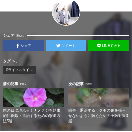
シェア
Share
シェア
ツイート
LINEで送る
タグ
Tag
#ライフスタイル
前の記事
次の記事
Prev
Next
雨の日に現れる！ナメクジを効果
除去・退治する！クモの巣を張ら
的に駆除・退治するための撃退方
せないように防ぐための予防対策3
法5選
選