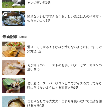
ャンの言い訳5選
簡単なレシピでできる！おいしい栗ごはんの作り方・
炊き方のコツ6選
最新記事
Latest
滑りにくくする！まな板が滑らないように防止する対
策方法5選
何が違うの？トーストのお供、バターとマーガリンの
違い５つ
暑い夏に！スーパーやコンビニでアイスを買って帰る
時に溶けないようにする対策方法5選
缶切りなしでも大丈夫！缶切りを使わないで缶詰を開
ける方法4選