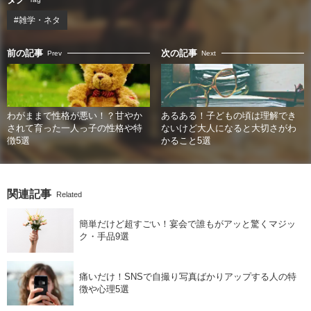
#雑学・ネタ
前の記事
次の記事
Prev
Next
わがままで性格が悪い！？甘やか
あるある！子どもの頃は理解でき
されて育った一人っ子の性格や特
ないけど大人になると大切さがわ
徴5選
かること5選
関連記事
Related
簡単だけど超すごい！宴会で誰もがアッと驚くマジッ
ク・手品9選
痛いだけ！SNSで自撮り写真ばかりアップする人の特
徴や心理5選