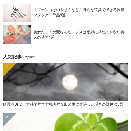
スプーン曲げのやり方など！身近な道具でできる簡単
マジック・手品9選
美女だって大変なんだ！ブスは絶対に共感できない美
人の苦労4選
人気記事
Popular
幽霊やUFO！非科学的で非現実的な出来事に遭遇した場合の対処法5選