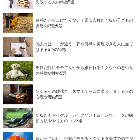
失敗する人の特徴5選
迷惑だから上げたくない！家に入れたくない子どもの
友達の特徴5選
凡人とはココが違う！夢や目標を実現できる人に当て
はまる5つの特徴
男性だけにモテて女性から嫌われる！女ウケの悪い女
の特徴や性格5選
ソシャゲの廃課金！スマホゲームに課金しまくる人の
心理や理由5選
あなたもマイケル・ジャクソン！ムーンウォークの練
習方法ややり方のコツ3選
超かっこいい！絶対にモテる・ウケる宴会芸でのマジ