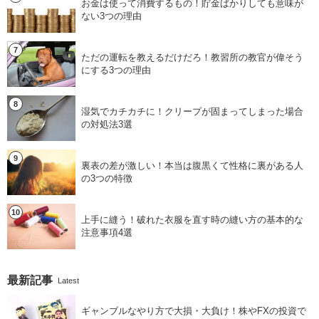
お金は使って消費するもの！貯金ばかりしても意味が
ない3つの理由
ただの運転を教えるだけだろ！教習所の教官が偉そう
にする3つの理由
湿気でカチカチに！クリープが固まってしまった場合
の対処法3選
裏表の差が激しい！本当は腹黒くて性格に裏がある人
の3つの特徴
上手に縫う！破れた衣服を直す時の縫い方の基本的な
注意事項4選
最新記事
Latest
ギャンブルなやり方で大損・大負け！株やFXの投資で