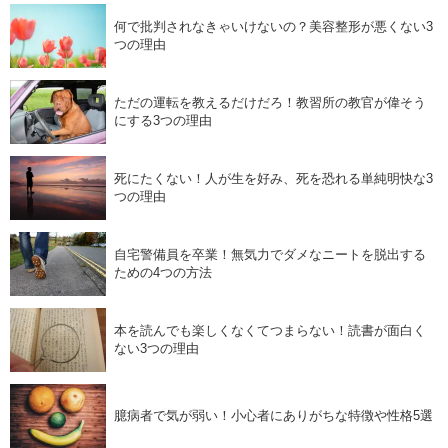
何で批判されなきゃいけないの？美容整形が悪くない3
つの理由
ただの運転を教えるだけだろ！教習所の教官が偉そう
にする3つの理由
死にたくない！人が生を好み、死を恐れる単純明快な3
つの理由
自宅警備員を卒業！無気力でダメなニートを脱出する
ための4つの方法
本を読んでも楽しくなくてつまらない！読書が面白く
ない3つの理由
臆病者で気が弱い！小心者にありがちな特徴や性格5選