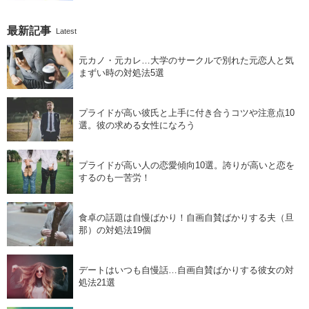
最新記事
Latest
元カノ・元カレ…大学のサークルで別れた元恋人と気
まずい時の対処法5選
プライドが高い彼氏と上手に付き合うコツや注意点10
選。彼の求める女性になろう
プライドが高い人の恋愛傾向10選。誇りが高いと恋を
するのも一苦労！
食卓の話題は自慢ばかり！自画自賛ばかりする夫（旦
那）の対処法19個
デートはいつも自慢話…自画自賛ばかりする彼女の対
処法21選