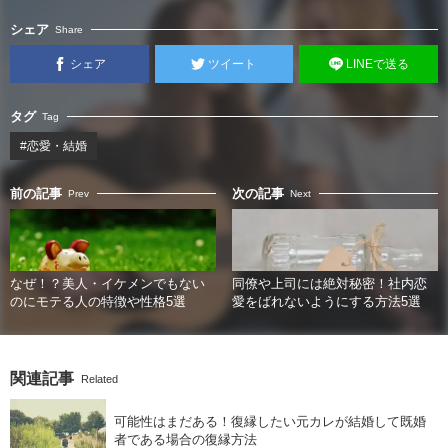
シェア
Share
シェア
ツイート
LINEで送る
タグ
Tag
#恋愛・結婚
前の記事
次の記事
Prev
Next
なぜ！？美人・イケメンでもない
同僚や上司には絶対秘密！社内恋
のにモテる人の特徴や性格5選
愛をばれないようにする方法5選
関連記事
Related
可能性はまだある！復縁したい元カレが結婚して既婚
者である場合の復縁方法