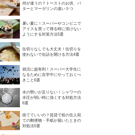
何が違うの？トーストのお供、バ
ターとマーガリンの違い５つ
暑い夏に！スーパーやコンビニで
アイスを買って帰る時に溶けない
ようにする対策方法5選
缶切りなしでも大丈夫！缶切りを
使わないで缶詰を開ける方法4選
就活に超有利！スーパー大学生に
なるために在学中にやっておくべ
きこと6選
水の勢いが足りない！シャワーの
水圧が弱い時に強くする対処方法
6選
捨てていいの？賃貸で前の住人宛
ての郵便物・手紙が届いたときの
対処法5選