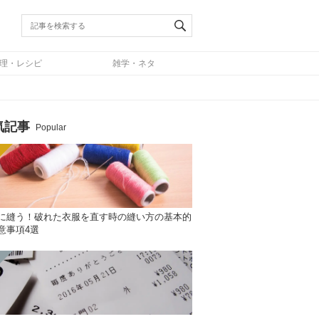
理・レシピ
雑学・ネタ
気記事
Popular
に縫う！破れた衣服を直す時の縫い方の基本的
意事項4選