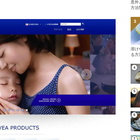
意外
方法
溶け
る方