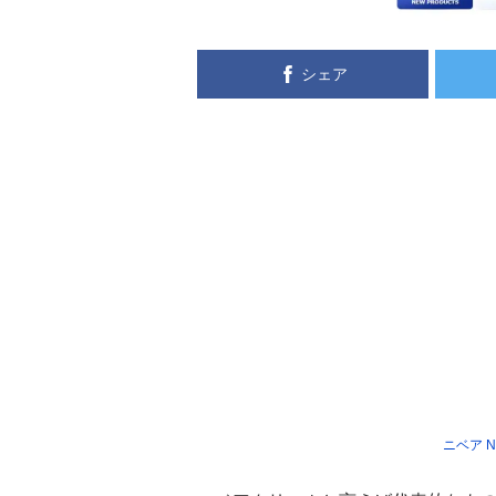
シェア
ニベア NIV