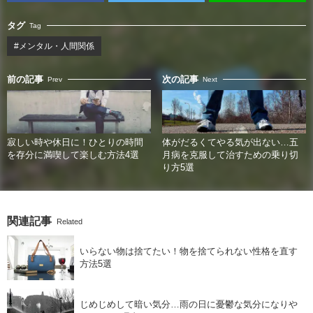
タグ
Tag
#メンタル・人間関係
前の記事
次の記事
Prev
Next
寂しい時や休日に！ひとりの時間
体がだるくてやる気が出ない…五
を存分に満喫して楽しむ方法4選
月病を克服して治すための乗り切
り方5選
関連記事
Related
いらない物は捨てたい！物を捨てられない性格を直す
方法5選
じめじめして暗い気分…雨の日に憂鬱な気分になりや