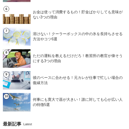
お金は使って消費するもの！貯金ばかりしても意味が
ない3つの理由
溶けない！クーラーボックスの中の氷を長持ちさせる
方法やコツ6選
ただの運転を教えるだけだろ！教習所の教官が偉そう
にする3つの理由
彼のペースに合わせる！元カレが仕事で忙しい場合の
復縁方法
何事にも寛大で器が大きい！誰に対しても心が広い人
の特徴5選
最新記事
Latest