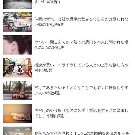
すい4つの理由
仲間はずれ…会社や職場の飲み会で自分だけ誘われな
い時の対処法5選
ヤバい、聞こえてた？陰での悪口を本人に聞かれた場
合の3つの対処法
機嫌が悪い…イライラしている人との上手な接し方や
対処法5選
挫けてあきらめる！どんなことでもすぐに挫折しやす
い人の特徴4選
声だけのやり取りなのに苦手！電話をする時に緊張し
てしまう理由3選
寝落ちか無視を見抜く！LINEの意図的な未読スルーを