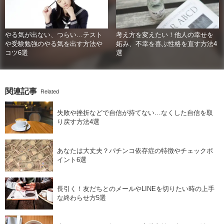
やる気が出ない、つらい…テスト
考え方を変えたい！他人の幸せを
や受験勉強のやる気を出す方法や
妬み、不幸を喜ぶ性格を直す方法4
コツ6選
選
関連記事
Related
失敗や挫折などで自信が持てない…なくした自信を取
り戻す方法4選
あなたは大丈夫？パチンコ依存症の特徴やチェックポ
イント6選
長引く！友だちとのメールやLINEを切りたい時の上手
な終わらせ方5選