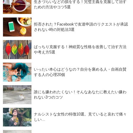
生きづらいなどの損をする！完璧主義を克服して治す
ための方法やコツ5選
拒否された？Facebookで友達申請のリクエストが承認
されない時の対処法3選
ばっちり克服する！神経質な性格を改善して治す方法
や考え方5選
いったい本心はどうなの？自分を褒める人・自画自賛
する人の心理20個
誰にも嫌われたくない！そんなあなたに教えたい嫌わ
れない3つのコツ
ナルシストな女性の特徴10選。見ていると哀れで痛々
しい…