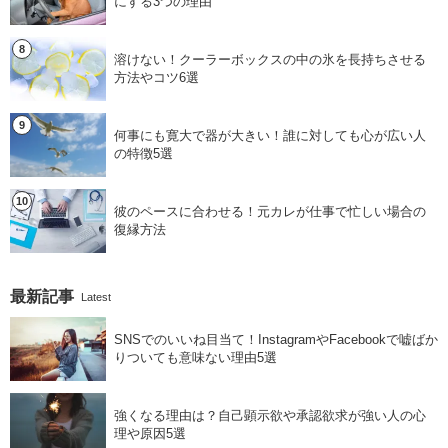
にする3つの理由
溶けない！クーラーボックスの中の氷を長持ちさせる
方法やコツ6選
何事にも寛大で器が大きい！誰に対しても心が広い人
の特徴5選
彼のペースに合わせる！元カレが仕事で忙しい場合の
復縁方法
最新記事
Latest
SNSでのいいね目当て！InstagramやFacebookで嘘ばか
りついても意味ない理由5選
強くなる理由は？自己顕示欲や承認欲求が強い人の心
理や原因5選