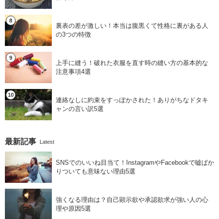
裏表の差が激しい！本当は腹黒くて性格に裏がある人
の3つの特徴
上手に縫う！破れた衣服を直す時の縫い方の基本的な
注意事項4選
連絡なしに約束をすっぽかされた！ありがちなドタキ
ャンの言い訳5選
最新記事
Latest
SNSでのいいね目当て！InstagramやFacebookで嘘ばか
りついても意味ない理由5選
強くなる理由は？自己顕示欲や承認欲求が強い人の心
理や原因5選