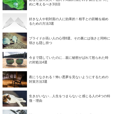
めに考えるべき3項目
好きな人や初対面の人に効果的！相手との距離を縮め
るための方法3選
プライドが高い人の心理8選。その裏には強さと同時に
弱さも隠し持つ
今まで隠していたのに…親に秘密がばれて怒られた時
の対処法4選
夜にうなされる！怖い悪夢を見ないようにするための
対策方法3選
生きがいない…人生をつまらないと感じる人の4つの特
徴・理由