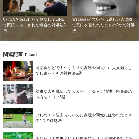
いじめ？嫌われた？脈なし？LINE
実は嫌われていた…親しい人に陰
で既読スルーされた場合の対処法5
で悪口を言われたときの3つの対処
選
法
関連記事
Related
同窓会などで！久しぶりの友達や同級生に人見知りし
てしまうときの対処法5選
幼稚な人を脱却して大人らしくなる！精神年齢を高め
る方法・コツ5選
いじめ！？理由もないのに友達や同僚に嫌われたとき
の4つの対処法
あなたは大丈夫？他人や周囲に流されず個性を持つた