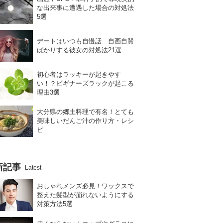
な出来事に遭遇した場合の対処法
5選
デートはいつも自慢話…自画自賛
ばかりする彼女の対処法21選
初心者はラッキーが起きやす
い！？ビギナーズラックが起こる
理由3選
大分県の郷土料理で有名！とても
美味しいだんご汁の作り方・レシ
ピ
新記事
Latest
おしゃれメンズ必見！ワックスで
整えた髪型が崩れないようにする
対策方法5選