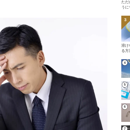
ただ
うに
溶け
る方