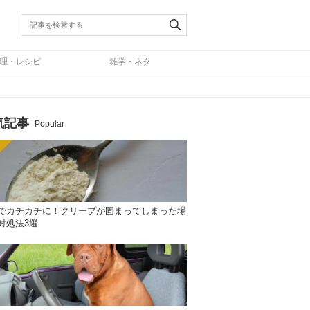
理・レシピ
雑学・ネタ
気記事
Popular
でカチカチに！クリープが固まってしまった場
対処法3選