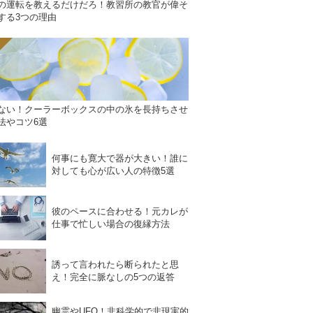
の運転を教えるだけだろ！教習所の教官が偉そ
する3つの理由
ない！クーラーボックスの中の氷を長持ちさせ
法やコツ6選
何事にも寛大で器が大きい！誰に
対しても心が広い人の特徴5選
彼のペースに合わせる！元カレが
仕事で忙しい場合の復縁方法
誘って言われたら断られたと思
え！完全に脈なしの5つの返答
幽霊やUFO！非科学的で非現実的