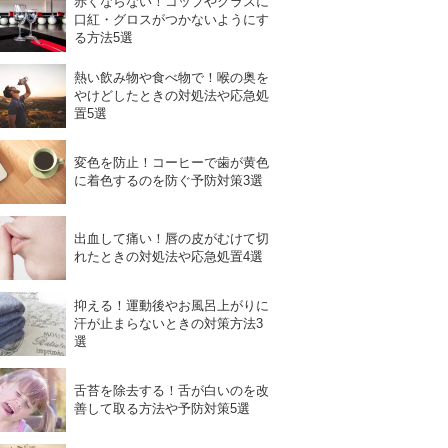
赤くならない！コップやグラスに
口紅・グロスがつかないようにす
る方法5選
熱い飲み物や食べ物で！喉の奥を
やけどしたときの対処法や応急処
置5選
変色を防止！コーヒーで歯が黄色
に着色するのを防ぐ予防対策3選
出血して痛い！唇の皮がむけて切
れたときの対処法や応急処置4選
抑える！運動後やお風呂上がりに
汗が止まらないときの対策方法3
選
舌苔を除去する！舌が白いのを改
善して取る方法や予防対策5選