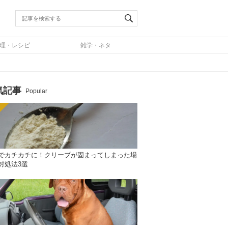
理・レシピ
雑学・ネタ
気記事
Popular
でカチカチに！クリープが固まってしまった場
対処法3選