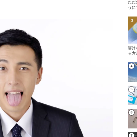
ただ
うに
溶け
る方