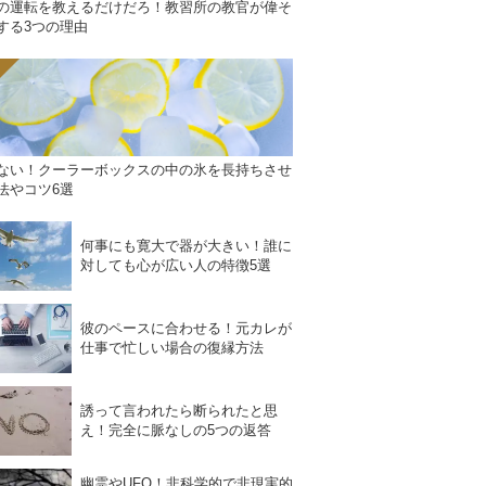
の運転を教えるだけだろ！教習所の教官が偉そ
する3つの理由
ない！クーラーボックスの中の氷を長持ちさせ
法やコツ6選
何事にも寛大で器が大きい！誰に
対しても心が広い人の特徴5選
彼のペースに合わせる！元カレが
仕事で忙しい場合の復縁方法
誘って言われたら断られたと思
え！完全に脈なしの5つの返答
幽霊やUFO！非科学的で非現実的