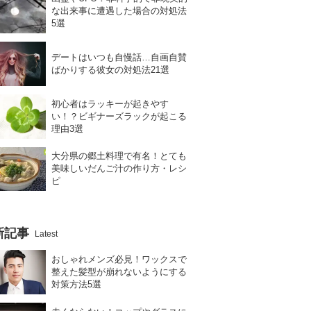
な出来事に遭遇した場合の対処法
5選
デートはいつも自慢話…自画自賛
ばかりする彼女の対処法21選
初心者はラッキーが起きやす
い！？ビギナーズラックが起こる
理由3選
大分県の郷土料理で有名！とても
美味しいだんご汁の作り方・レシ
ピ
新記事
Latest
おしゃれメンズ必見！ワックスで
整えた髪型が崩れないようにする
対策方法5選