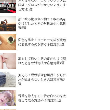
赤くならない！コップやグラスに
口紅・グロスがつかないようにす
る方法5選
熱い飲み物や食べ物で！喉の奥を
やけどしたときの対処法や応急処
置5選
変色を防止！コーヒーで歯が黄色
に着色するのを防ぐ予防対策3選
出血して痛い！唇の皮がむけて切
れたときの対処法や応急処置4選
抑える！運動後やお風呂上がりに
汗が止まらないときの対策方法3
選
舌苔を除去する！舌が白いのを改
善して取る方法や予防対策5選