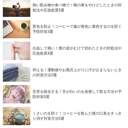
熱い飲み物や食べ物で！喉の奥をやけどしたときの対
処法や応急処置5選
変色を防止！コーヒーで歯が黄色に着色するのを防ぐ
予防対策3選
出血して痛い！唇の皮がむけて切れたときの対処法や
応急処置4選
抑える！運動後やお風呂上がりに汗が止まらないとき
の対策方法3選
舌苔を除去する！舌が白いのを改善して取る方法や予
防対策5選
くさいのを防ぐ！コーヒーを飲んだ後の口臭をすっき
り消す対策方法5選