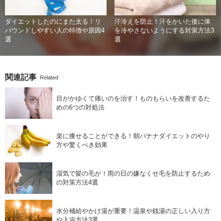
ダイエットしたのにまた太る！リ
汗冷えを防止！汗をかいた後に体
バウンドしやすい人の特徴や原因4
を冷やさないようにする対策方法3
選
選
関連記事
Related
目がかゆくて痛いのを治す！ものもらいを改善するた
めの6つの対処法
楽に痩せることができる！朝バナナダイエットのやり
方や驚くべき効果
湿気で髪の毛が！雨の日の嫌なくせ毛を防止するため
の対策方法4選
水分補給やかけ湯が重要！温泉や銭湯の正しい入り方
や入浴方法3選