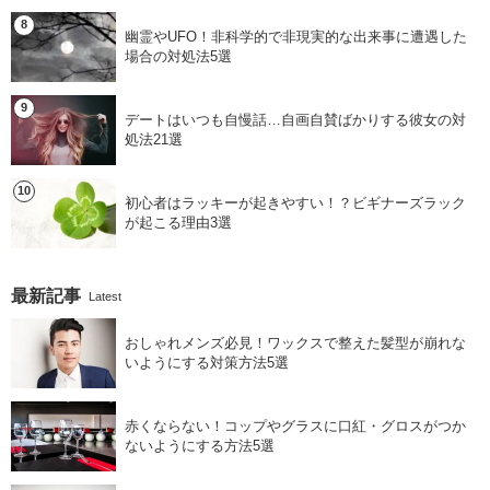
幽霊やUFO！非科学的で非現実的な出来事に遭遇した
場合の対処法5選
デートはいつも自慢話…自画自賛ばかりする彼女の対
処法21選
初心者はラッキーが起きやすい！？ビギナーズラック
が起こる理由3選
最新記事
Latest
おしゃれメンズ必見！ワックスで整えた髪型が崩れな
いようにする対策方法5選
赤くならない！コップやグラスに口紅・グロスがつか
ないようにする方法5選