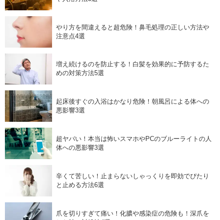
やり方を間違えると超危険！鼻毛処理の正しい方法や
注意点4選
増え続けるのを防止する！白髪を効果的に予防するた
めの対策方法5選
起床後すぐの入浴はかなり危険！朝風呂による体への
悪影響3選
超ヤバい！本当は怖いスマホやPCのブルーライトの人
体への悪影響3選
辛くて苦しい！止まらないしゃっくりを即効でぴたり
と止める方法6選
爪を切りすぎて痛い！化膿や感染症の危険も！深爪を