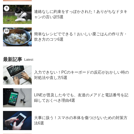
連絡なしに約束をすっぽかされた！ありがちなドタキ
ャンの言い訳5選
簡単なレシピでできる！おいしい栗ごはんの作り方・
炊き方のコツ6選
最新記事
Latest
入力できない！PCのキーボードの反応がおかしい時の
対処法や直し方5選
LINEが普及した今でも、友達のメアドと電話番号を記
録しておくべき理由4選
大事に扱う！スマホの本体を傷つけないための対策方
法6選