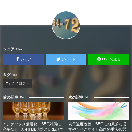
シェア
Share
シェア
ツイート
LINEで送る
タグ
Tag
#テクノロジー
前の記事
次の記事
Prev
Next
インデックス最適化！SEO対策に
表示速度改善！SEOに効果的な必
必要な正しいHTML構造とURLの付
ずやるべきサイト高速化手法40選