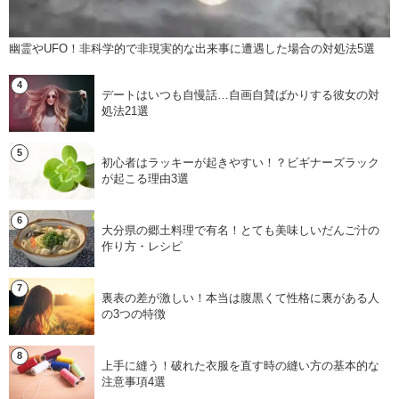
幽霊やUFO！非科学的で非現実的な出来事に遭遇した場合の対処法5選
デートはいつも自慢話…自画自賛ばかりする彼女の対
処法21選
初心者はラッキーが起きやすい！？ビギナーズラック
が起こる理由3選
大分県の郷土料理で有名！とても美味しいだんご汁の
作り方・レシピ
裏表の差が激しい！本当は腹黒くて性格に裏がある人
の3つの特徴
上手に縫う！破れた衣服を直す時の縫い方の基本的な
注意事項4選