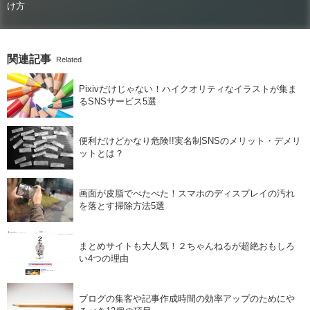
け方
関連記事
Related
Pixivだけじゃない！ハイクオリティなイラストが集ま
るSNSサービス5選
便利だけどかなり危険!!実名制SNSのメリット・デメリ
ットとは？
画面が皮脂でべたべた！スマホのディスプレイの汚れ
を落とす掃除方法5選
まとめサイトも大人気！２ちゃんねるが超絶おもしろ
い4つの理由
ブログの集客や記事作成時間の効率アップのためにや