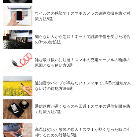
ウイルスの感染で！スマホカメラの遠隔盗撮を防ぐ対
策方法5選
知らない人から悪口！ネットで誹謗中傷を受けた場合
の3つの対処法
雑な取り扱いに注意！スマホの充電ケーブルの断線の
原因となる使い方3選
通知音やバイブが鳴らない！スマホでLINEの通知が来
ない時の対処方法6選
通信速度が遅くなるのを回避！スマホの通信制限を防
ぐ対策方法7選
高温は劣化・故障の原因！スマホが熱くなった時に冷
却するための対処法5選