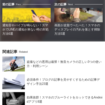
前の記事
次の記事
Prev
Next
通知音やバイブが鳴らない！スマ
画面が皮脂でべたべた！スマホの
ホでLINEの通知が来ない時の対処
ディスプレイの汚れを落とす掃除
方法6選
方法5選
関連記事
Related
盗撮などの悪用は厳禁！無音カメラの正しい3つの使い
方・利用シーン
必須条件！ブログの記事を見やすくするための記事デ
ザイン手法23選
効果抜群！スマホのブルーライトをカットできるAndroi
dアプリ8選