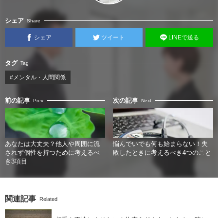
シェア
Share
シェア
ツイート
LINEで送る
タグ
Tag
#メンタル・人間関係
前の記事
次の記事
Prev
Next
あなたは大丈夫？他人や周囲に流
悩んでいでも何も始まらない！失
されず個性を持つために考えるべ
敗したときに考えるべき4つのこと
き3項目
関連記事
Related