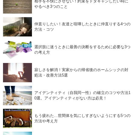
相手を不快にさせない！約束をドタキャンしたい時に
やるべき3つのこと
仲直りしたい！友達と喧嘩したときに仲直りする4つの
方法・コツ
選択肢に迷うときに最善の決断をするために必要な3つ
の考え方
寂しさを解消！実家からの帰省後のホームシックの対
処法・改善方法5選
アイデンティティ（自我同一性）の確立のコツや方法1
0選。アイデンティティがない方は必見！
もう疲れた…世間体を気にしすぎないようにする5つの
方法や考え方