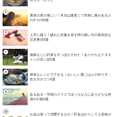
作り方・レシピ
裏表の差が激しい！本当は腹黒くて性格に裏がある人
の3つの特徴
上手に縫う！破れた衣服を直す時の縫い方の基本的な
注意事項4選
連絡なしに約束をすっぽかされた！ありがちなドタキ
ャンの言い訳5選
簡単なレシピでできる！おいしい栗ごはんの作り方・
炊き方のコツ6選
あるある！学校のクラスでぼっちな人にありがちな特
徴や行動5選
お金は使って消費するもの！貯金ばかりしても意味が