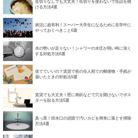
缶切りなしでも大丈夫！缶切りを使わないで缶詰を開
ける方法4選
就活に超有利！スーパー大学生になるために在学中に
やっておくべきこと6選
水の勢いが足りない！シャワーの水圧が弱い時に強く
する対処方法6選
捨てていいの？賃貸で前の住人宛ての郵便物・手紙が
届いたときの対処法5選
賃貸でも大丈夫！壁に画鋲などで穴を開けないでポス
ターを貼る方法5選
真っ黒！排水口の頑固で汚いカビを簡単に落とす掃除
方法4選