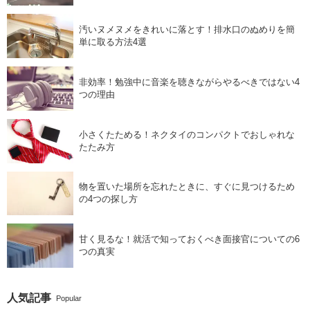
汚いヌメヌメをきれいに落とす！排水口のぬめりを簡
単に取る方法4選
非効率！勉強中に音楽を聴きながらやるべきではない4
つの理由
小さくたためる！ネクタイのコンパクトでおしゃれな
たたみ方
物を置いた場所を忘れたときに、すぐに見つけるため
の4つの探し方
甘く見るな！就活で知っておくべき面接官についての6
つの真実
人気記事
Popular