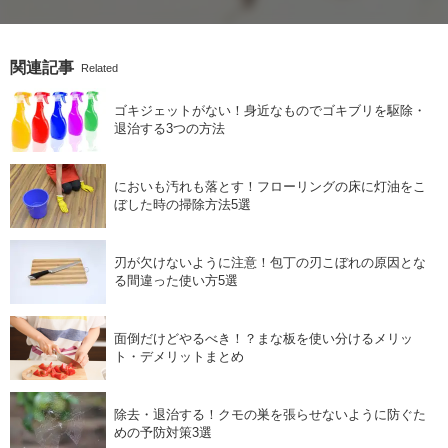
関連記事
Related
ゴキジェットがない！身近なものでゴキブリを駆除・
退治する3つの方法
においも汚れも落とす！フローリングの床に灯油をこ
ぼした時の掃除方法5選
刃が欠けないように注意！包丁の刃こぼれの原因とな
る間違った使い方5選
面倒だけどやるべき！？まな板を使い分けるメリッ
ト・デメリットまとめ
除去・退治する！クモの巣を張らせないように防ぐた
めの予防対策3選