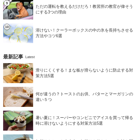
ただの運転を教えるだけだろ！教習所の教官が偉そう
にする3つの理由
溶けない！クーラーボックスの中の氷を長持ちさせる
方法やコツ6選
最新記事
Latest
滑りにくくする！まな板が滑らないように防止する対
策方法5選
何が違うの？トーストのお供、バターとマーガリンの
違い５つ
暑い夏に！スーパーやコンビニでアイスを買って帰る
時に溶けないようにする対策方法5選