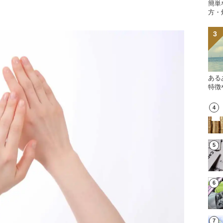
簡単
方・
ある
特徴