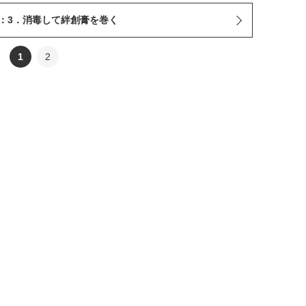
：3．消毒して絆創膏を巻く
1
2