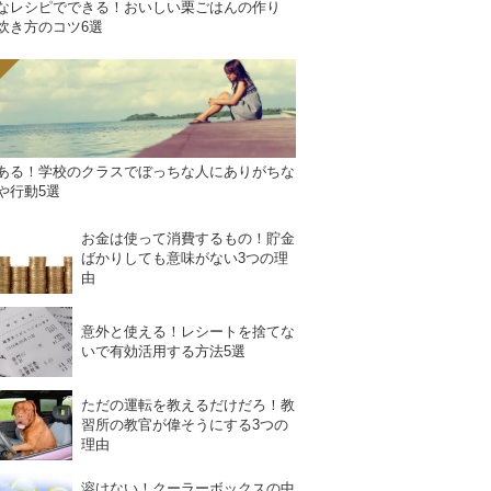
なレシピでできる！おいしい栗ごはんの作り
炊き方のコツ6選
ある！学校のクラスでぼっちな人にありがちな
や行動5選
お金は使って消費するもの！貯金
ばかりしても意味がない3つの理
由
意外と使える！レシートを捨てな
いで有効活用する方法5選
ただの運転を教えるだけだろ！教
習所の教官が偉そうにする3つの
理由
溶けない！クーラーボックスの中