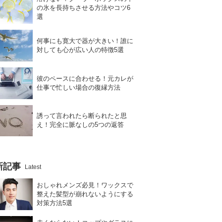
の氷を長持ちさせる方法やコツ6
選
何事にも寛大で器が大きい！誰に
対しても心が広い人の特徴5選
彼のペースに合わせる！元カレが
仕事で忙しい場合の復縁方法
誘って言われたら断られたと思
え！完全に脈なしの5つの返答
新記事
Latest
おしゃれメンズ必見！ワックスで
整えた髪型が崩れないようにする
対策方法5選