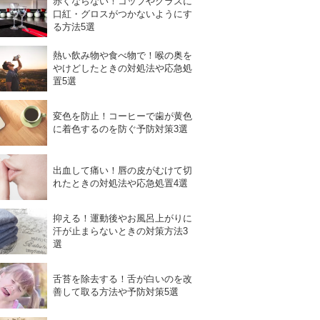
赤くならない！コップやグラスに
口紅・グロスがつかないようにす
る方法5選
熱い飲み物や食べ物で！喉の奥を
やけどしたときの対処法や応急処
置5選
変色を防止！コーヒーで歯が黄色
に着色するのを防ぐ予防対策3選
出血して痛い！唇の皮がむけて切
れたときの対処法や応急処置4選
抑える！運動後やお風呂上がりに
汗が止まらないときの対策方法3
選
舌苔を除去する！舌が白いのを改
善して取る方法や予防対策5選