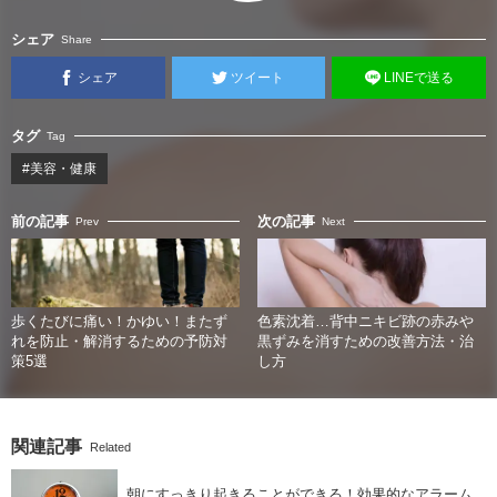
シェア
Share
シェア
ツイート
LINEで送る
タグ
Tag
#美容・健康
前の記事
次の記事
Prev
Next
歩くたびに痛い！かゆい！またず
色素沈着…背中ニキビ跡の赤みや
れを防止・解消するための予防対
黒ずみを消すための改善方法・治
策5選
し方
関連記事
Related
朝にすっきり起きることができる！効果的なアラーム