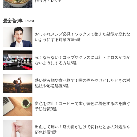
作り方・レシピ
最新記事
Latest
おしゃれメンズ必見！ワックスで整えた髪型が崩れな
いようにする対策方法5選
赤くならない！コップやグラスに口紅・グロスがつか
ないようにする方法5選
熱い飲み物や食べ物で！喉の奥をやけどしたときの対
処法や応急処置5選
変色を防止！コーヒーで歯が黄色に着色するのを防ぐ
予防対策3選
出血して痛い！唇の皮がむけて切れたときの対処法や
応急処置4選