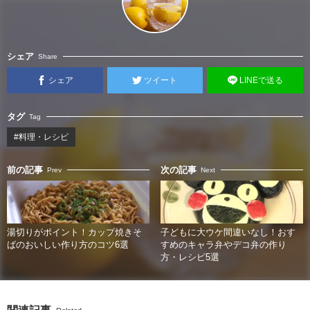
シェア
Share
シェア
ツイート
LINEで送る
タグ
Tag
#料理・レシピ
前の記事
次の記事
Prev
Next
湯切りがポイント！カップ焼きそ
子どもに大ウケ間違いなし！おす
ばのおいしい作り方のコツ6選
すめのキャラ弁やデコ弁の作り
方・レシピ5選