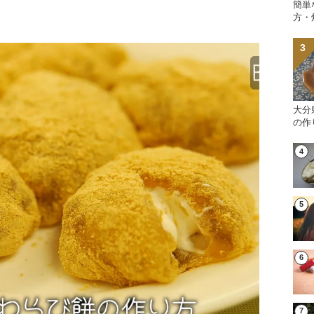
簡単
方・
大分
の作