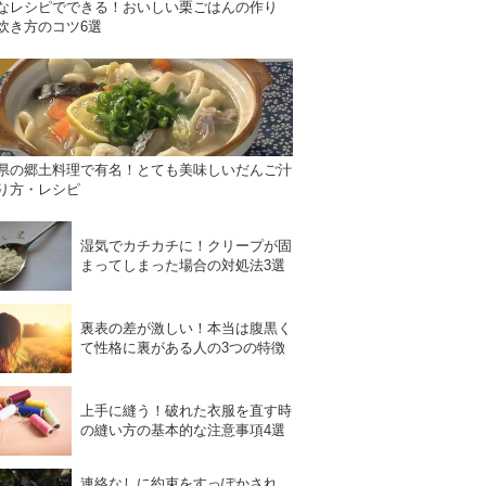
なレシピでできる！おいしい栗ごはんの作り
炊き方のコツ6選
県の郷土料理で有名！とても美味しいだんご汁
り方・レシピ
湿気でカチカチに！クリープが固
まってしまった場合の対処法3選
裏表の差が激しい！本当は腹黒く
て性格に裏がある人の3つの特徴
上手に縫う！破れた衣服を直す時
の縫い方の基本的な注意事項4選
連絡なしに約束をすっぽかされ