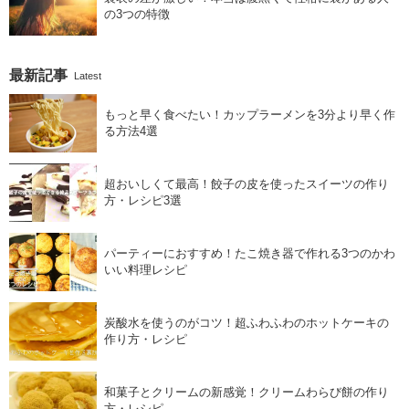
の3つの特徴
最新記事
Latest
もっと早く食べたい！カップラーメンを3分より早く作
る方法4選
超おいしくて最高！餃子の皮を使ったスイーツの作り
方・レシピ3選
パーティーにおすすめ！たこ焼き器で作れる3つのかわ
いい料理レシピ
炭酸水を使うのがコツ！超ふわふわのホットケーキの
作り方・レシピ
和菓子とクリームの新感覚！クリームわらび餅の作り
方・レシピ