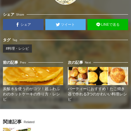
シェア
Share
シェア
ツイート
LINEで送る
タグ
Tag
#料理・レシピ
前の記事
次の記事
Prev
Next
炭酸水を使うのがコツ！超ふわふ
パーティーにおすすめ！たこ焼き
わのホットケーキの作り方・レシ
器で作れる3つのかわいい料理レシ
ピ
ピ
関連記事
Related