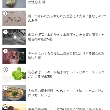
の対処法3選
誘って言われたら断られたと思え！完全に脈なしの5つ
の返答
幽霊やUFO！非科学的で非現実的な出来事に遭遇した
場合の対処法5選
デートはいつも自慢話…自画自賛ばかりする彼女の対
処法21選
初心者はラッキーが起きやすい！？ビギナーズラック
が起こる理由3選
大分県の郷土料理で有名！とても美味しいだんご汁の
作り方・レシピ
裏表の差が激しい！本当は腹黒くて性格に裏がある人