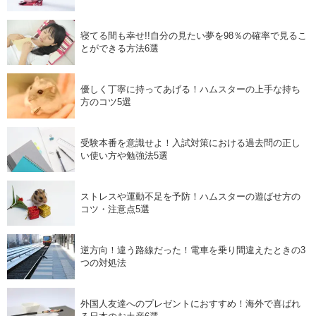
寝てる間も幸せ!!自分の見たい夢を98％の確率で見るこ
とができる方法6選
優しく丁寧に持ってあげる！ハムスターの上手な持ち
方のコツ5選
受験本番を意識せよ！入試対策における過去問の正し
い使い方や勉強法5選
ストレスや運動不足を予防！ハムスターの遊ばせ方の
コツ・注意点5選
逆方向！違う路線だった！電車を乗り間違えたときの3
つの対処法
外国人友達へのプレゼントにおすすめ！海外で喜ばれ