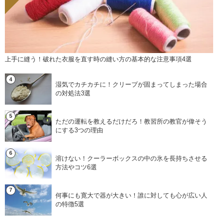
上手に縫う！破れた衣服を直す時の縫い方の基本的な注意事項4選
湿気でカチカチに！クリープが固まってしまった場合
の対処法3選
ただの運転を教えるだけだろ！教習所の教官が偉そう
にする3つの理由
溶けない！クーラーボックスの中の氷を長持ちさせる
方法やコツ6選
何事にも寛大で器が大きい！誰に対しても心が広い人
の特徴5選