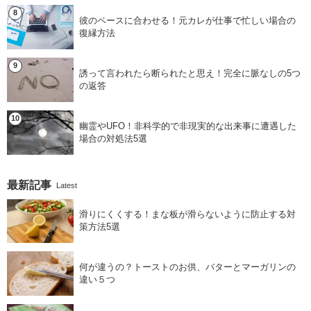
彼のペースに合わせる！元カレが仕事で忙しい場合の
復縁方法
誘って言われたら断られたと思え！完全に脈なしの5つ
の返答
幽霊やUFO！非科学的で非現実的な出来事に遭遇した
場合の対処法5選
最新記事
Latest
滑りにくくする！まな板が滑らないように防止する対
策方法5選
何が違うの？トーストのお供、バターとマーガリンの
違い５つ