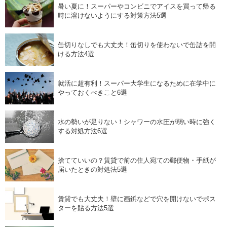
暑い夏に！スーパーやコンビニでアイスを買って帰る
時に溶けないようにする対策方法5選
缶切りなしでも大丈夫！缶切りを使わないで缶詰を開
ける方法4選
就活に超有利！スーパー大学生になるために在学中に
やっておくべきこと6選
水の勢いが足りない！シャワーの水圧が弱い時に強く
する対処方法6選
捨てていいの？賃貸で前の住人宛ての郵便物・手紙が
届いたときの対処法5選
賃貸でも大丈夫！壁に画鋲などで穴を開けないでポス
ターを貼る方法5選