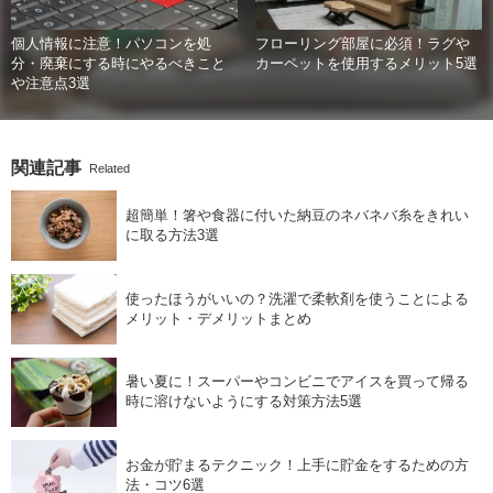
個人情報に注意！パソコンを処
フローリング部屋に必須！ラグや
分・廃棄にする時にやるべきこと
カーペットを使用するメリット5選
や注意点3選
関連記事
Related
超簡単！箸や食器に付いた納豆のネバネバ糸をきれい
に取る方法3選
使ったほうがいいの？洗濯で柔軟剤を使うことによる
メリット・デメリットまとめ
暑い夏に！スーパーやコンビニでアイスを買って帰る
時に溶けないようにする対策方法5選
お金が貯まるテクニック！上手に貯金をするための方
法・コツ6選