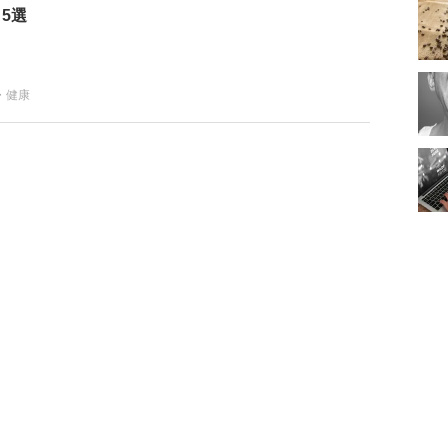
5選
・健康