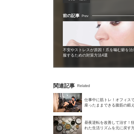
前の記事
Prev
不安やストレスが原因！爪を噛む癖を治
服するための対策方法4選
関連記事
Related
仕事中に筋トレ！オフィス
座ったままできる腹筋の鍛え
昼夜逆転を改善して治す！
れた生活リズムを元に戻す方