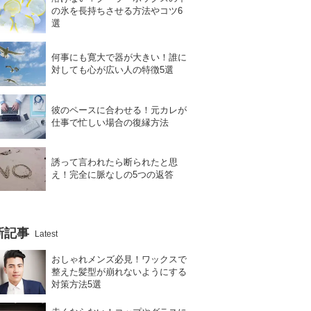
の氷を長持ちさせる方法やコツ6
選
何事にも寛大で器が大きい！誰に
対しても心が広い人の特徴5選
彼のペースに合わせる！元カレが
仕事で忙しい場合の復縁方法
誘って言われたら断られたと思
え！完全に脈なしの5つの返答
新記事
Latest
おしゃれメンズ必見！ワックスで
整えた髪型が崩れないようにする
対策方法5選