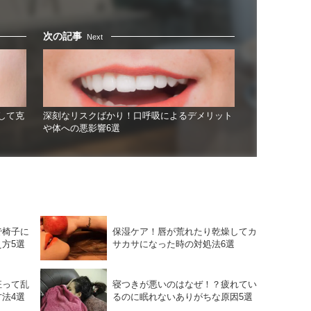
次の記事
Next
して克
深刻なリスクばかり！口呼吸によるデメリット
や体への悪影響6選
で椅子に
保湿ケア！唇が荒れたり乾燥してカ
方5選
サカサになった時の対処法6選
狂って乱
寝つきが悪いのはなぜ！？疲れてい
法4選
るのに眠れないありがちな原因5選