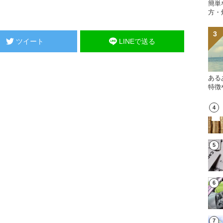
簡単
方・
ツイート
LINEで送る
ある
特徴