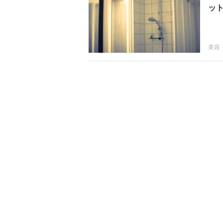
ット
美容