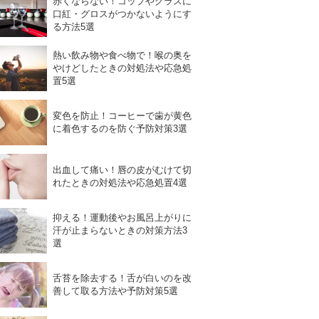
赤くならない！コップやグラスに
口紅・グロスがつかないようにす
る方法5選
熱い飲み物や食べ物で！喉の奥を
やけどしたときの対処法や応急処
置5選
変色を防止！コーヒーで歯が黄色
に着色するのを防ぐ予防対策3選
出血して痛い！唇の皮がむけて切
れたときの対処法や応急処置4選
抑える！運動後やお風呂上がりに
汗が止まらないときの対策方法3
選
舌苔を除去する！舌が白いのを改
善して取る方法や予防対策5選