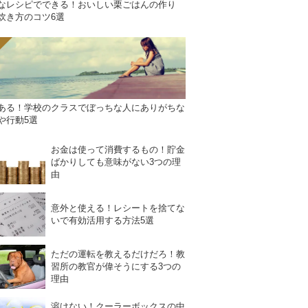
なレシピでできる！おいしい栗ごはんの作り
炊き方のコツ6選
ある！学校のクラスでぼっちな人にありがちな
や行動5選
お金は使って消費するもの！貯金
ばかりしても意味がない3つの理
由
意外と使える！レシートを捨てな
いで有効活用する方法5選
ただの運転を教えるだけだろ！教
習所の教官が偉そうにする3つの
理由
溶けない！クーラーボックスの中