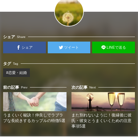
シェア
Share
シェア
ツイート
LINEで送る
タグ
Tag
#恋愛・結婚
前の記事
次の記事
Prev
Next
うまくいく秘訣！仲良しでラブラ
また別れないように！復縁後に彼
ブな長続きするカップルの特徴5選
氏・彼女とうまくいくための注意
事項5選