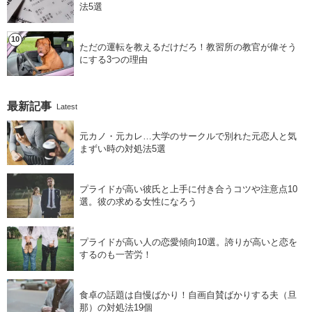
法5選
ただの運転を教えるだけだろ！教習所の教官が偉そう
にする3つの理由
最新記事
Latest
元カノ・元カレ…大学のサークルで別れた元恋人と気
まずい時の対処法5選
プライドが高い彼氏と上手に付き合うコツや注意点10
選。彼の求める女性になろう
プライドが高い人の恋愛傾向10選。誇りが高いと恋を
するのも一苦労！
食卓の話題は自慢ばかり！自画自賛ばかりする夫（旦
那）の対処法19個