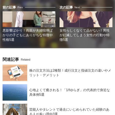
前の記事
次の記事
Prev
Next
悪影響ばかり！両親が夫婦喧嘩ば
女性らしくなくて品がない！男性
かりの子どもにありがちな特徴や
が幻滅してしまう女性の行動や特
性格5選
徴5選
関連記事
Related
株の注文方法は2種類！成行注文と指値注文の違いやメ
リット・デメリット
心地よくて癒される！「1/fゆらぎ」の代表的で身近な
具体例5選
芸能人やタレントで過去にいじめられていた経験のあ
る人が多い理由3選