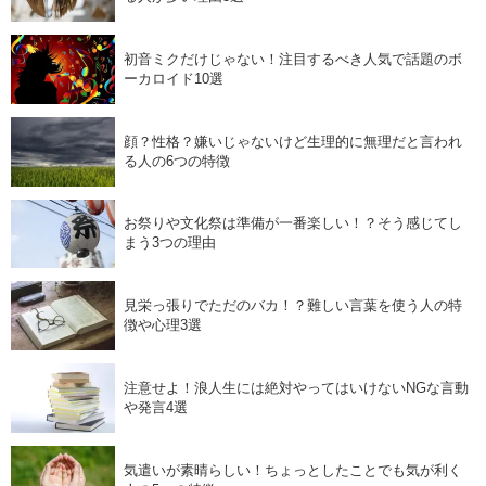
初音ミクだけじゃない！注目するべき人気で話題のボ
ーカロイド10選
顔？性格？嫌いじゃないけど生理的に無理だと言われ
る人の6つの特徴
お祭りや文化祭は準備が一番楽しい！？そう感じてし
まう3つの理由
見栄っ張りでただのバカ！？難しい言葉を使う人の特
徴や心理3選
注意せよ！浪人生には絶対やってはいけないNGな言動
や発言4選
気遣いが素晴らしい！ちょっとしたことでも気が利く