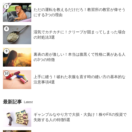
ただの運転を教えるだけだろ！教習所の教官が偉そう
にする3つの理由
湿気でカチカチに！クリープが固まってしまった場合
の対処法3選
裏表の差が激しい！本当は腹黒くて性格に裏がある人
の3つの特徴
上手に縫う！破れた衣服を直す時の縫い方の基本的な
注意事項4選
最新記事
Latest
ギャンブルなやり方で大損・大負け！株やFXの投資で
失敗する人の特徴5選