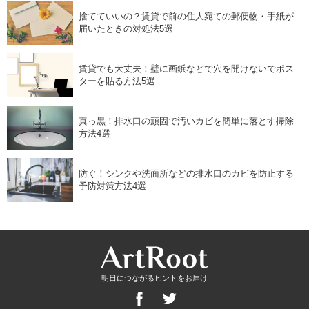
捨てていいの？賃貸で前の住人宛ての郵便物・手紙が
届いたときの対処法5選
賃貸でも大丈夫！壁に画鋲などで穴を開けないでポス
ターを貼る方法5選
真っ黒！排水口の頑固で汚いカビを簡単に落とす掃除
方法4選
防ぐ！シンクや洗面所などの排水口のカビを防止する
予防対策方法4選
明日につながるヒントをお届け