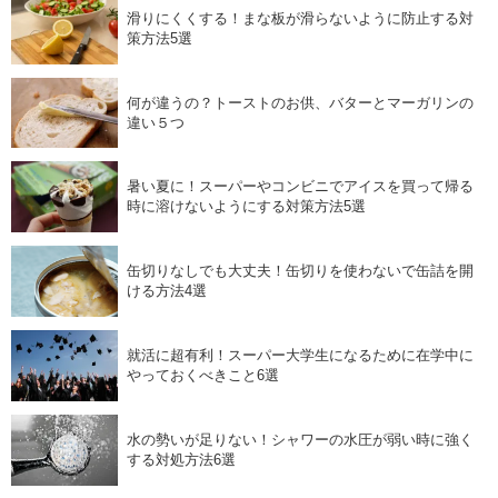
滑りにくくする！まな板が滑らないように防止する対
策方法5選
何が違うの？トーストのお供、バターとマーガリンの
違い５つ
暑い夏に！スーパーやコンビニでアイスを買って帰る
時に溶けないようにする対策方法5選
缶切りなしでも大丈夫！缶切りを使わないで缶詰を開
ける方法4選
就活に超有利！スーパー大学生になるために在学中に
やっておくべきこと6選
水の勢いが足りない！シャワーの水圧が弱い時に強く
する対処方法6選