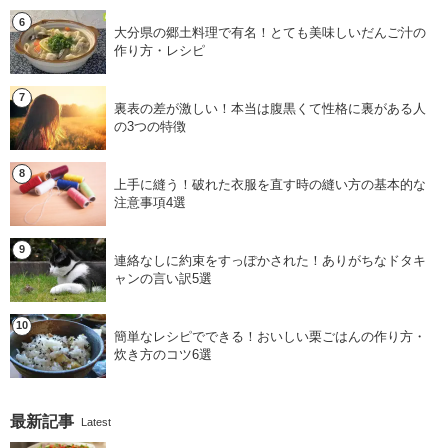
大分県の郷土料理で有名！とても美味しいだんご汁の
作り方・レシピ
裏表の差が激しい！本当は腹黒くて性格に裏がある人
の3つの特徴
上手に縫う！破れた衣服を直す時の縫い方の基本的な
注意事項4選
連絡なしに約束をすっぽかされた！ありがちなドタキ
ャンの言い訳5選
簡単なレシピでできる！おいしい栗ごはんの作り方・
炊き方のコツ6選
最新記事
Latest