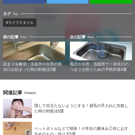
タグ
Tag
#ライフスタイル
前の記事
次の記事
Prev
Next
詰まりを解消！洗面所や台所の排
風呂や台所、洗面所で！排水口の
水口が詰まった時の対処法3選
つまりを防ぐための予防対策4選
関連記事
Related
隠して目立たないようにする！眉毛の手入れに失敗し
た時の対処法5選
ペットボトルなどで簡単！小学生の夏休み工作におす
すめのもの・作り方5選