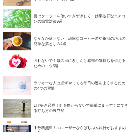
夏はクーラーを使いすぎず涼しく！効果抜群なエアコ
ンの節電対策9選
なかなか落ちない！頑固なコーヒー渋や茶渋の汚れの
簡単な落とし方4選
照れないで！母の日にきちんと感謝の気持ちを伝える
ためのコツ3選
ラッキーな人は必ずやってる毎日の運をよくするため
の4つの習慣
DIY好き必見！釘を曲がらないで簡単にまっすぐにでき
る打ち方の裏ワザ
手数料無料！auユーザーならばじぶん銀行がおすすめ