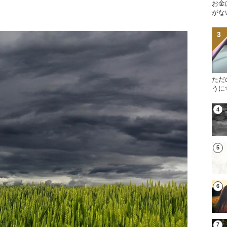
お金
がな
ただ
うに