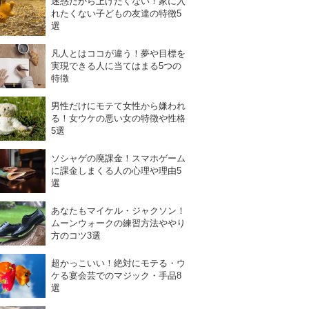
迷惑だから上げたくない！家に入
れたくない子どもの友達の特徴5
選
凡人とはココが違う！夢や目標を
実現できる人に当てはまる5つの
特徴
男性だけにモテて女性から嫌われ
る！女ウケの悪い女の特徴や性格
5選
ソシャゲの廃課金！スマホゲーム
に課金しまくる人の心理や理由5
選
あなたもマイケル・ジャクソン！
ムーンウォークの練習方法ややり
方のコツ3選
超かっこいい！絶対にモテる・ウ
ケる宴会芸でのマジック・手品8
選