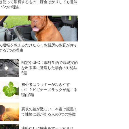
は使って消費するもの！貯金ばかりしても意味
い3つの理由
の運転を教えるだけだろ！教習所の教官が偉そ
する3つの理由
幽霊やUFO！非科学的で非現実的
な出来事に遭遇した場合の対処法
5選
初心者はラッキーが起きやす
い！？ビギナーズラックが起こる
理由3選
裏表の差が激しい！本当は腹黒く
て性格に裏がある人の3つの特徴
連絡なしに約束をすっぽかされ