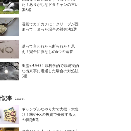
た！ありがちなドタキャンの言い
訳5選
湿気でカチカチに！クリープが固
まってしまった場合の対処法3選
誘って言われたら断られたと思
え！完全に脈なしの5つの返答
幽霊やUFO！非科学的で非現実的
な出来事に遭遇した場合の対処法
5選
新記事
Latest
ギャンブルなやり方で大損・大負
け！株やFXの投資で失敗する人
の特徴5選