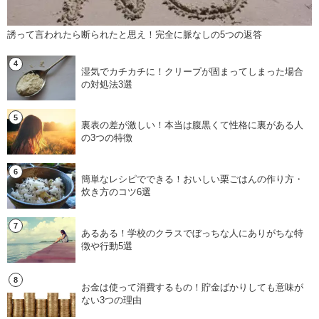
誘って言われたら断られたと思え！完全に脈なしの5つの返答
湿気でカチカチに！クリープが固まってしまった場合
の対処法3選
裏表の差が激しい！本当は腹黒くて性格に裏がある人
の3つの特徴
簡単なレシピでできる！おいしい栗ごはんの作り方・
炊き方のコツ6選
あるある！学校のクラスでぼっちな人にありがちな特
徴や行動5選
お金は使って消費するもの！貯金ばかりしても意味が
ない3つの理由