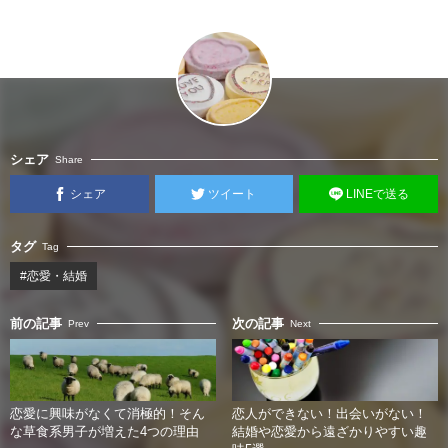
シェア
Share
シェア
ツイート
LINEで送る
タグ
Tag
#恋愛・結婚
前の記事
次の記事
Prev
Next
恋愛に興味がなくて消極的！そん
恋人ができない！出会いがない！
な草食系男子が増えた4つの理由
結婚や恋愛から遠ざかりやすい趣