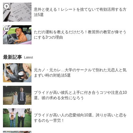
意外と使える！レシートを捨てないで有効活用する方
法5選
ただの運転を教えるだけだろ！教習所の教官が偉そう
にする3つの理由
最新記事
Latest
元カノ・元カレ…大学のサークルで別れた元恋人と気
まずい時の対処法5選
プライドが高い彼氏と上手に付き合うコツや注意点10
選。彼の求める女性になろう
プライドが高い人の恋愛傾向10選。誇りが高いと恋を
するのも一苦労！