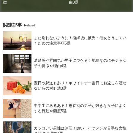
徴
由3選
関連記事
Related
また別れないように！復縁後に彼氏・彼女とうまくい
くための注意事項5選
清楚感や雰囲気が男子にウケる！地味なのにモテる女
子の特徴や理由4選
翌日や郵送もあり！ホワイトデー当日にお返しを渡せ
ない時の対処法3選
中学生にあるある！思春期の男子が好きな女子によく
する行動や態度5選
カッコいい男性は無理！嫌い！イケメンが苦手な女性