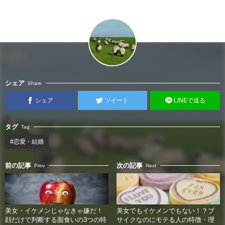
シェア
Share
シェア
ツイート
LINEで送る
タグ
Tag
#恋愛・結婚
前の記事
次の記事
Prev
Next
美女・イケメンじゃなきゃ嫌だ！
美女でもイケメンでもない！？ブ
顔だけで判断する面食いの3つの特
サイクなのにモテる人の特徴・理