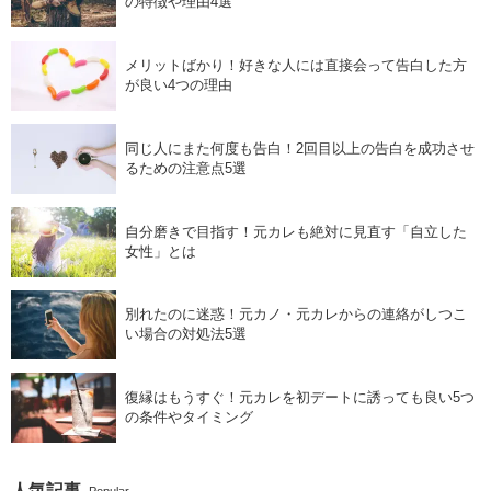
の特徴や理由4選
メリットばかり！好きな人には直接会って告白した方
が良い4つの理由
同じ人にまた何度も告白！2回目以上の告白を成功させ
るための注意点5選
自分磨きで目指す！元カレも絶対に見直す「自立した
女性」とは
別れたのに迷惑！元カノ・元カレからの連絡がしつこ
い場合の対処法5選
復縁はもうすぐ！元カレを初デートに誘っても良い5つ
の条件やタイミング
人気記事