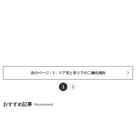
次のページ：3．リア充と非リアの二極化傾向
1
2
おすすめ記事
Recommend