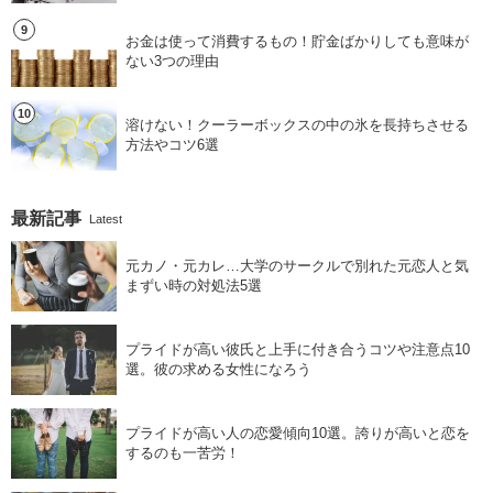
お金は使って消費するもの！貯金ばかりしても意味が
ない3つの理由
溶けない！クーラーボックスの中の氷を長持ちさせる
方法やコツ6選
最新記事
Latest
元カノ・元カレ…大学のサークルで別れた元恋人と気
まずい時の対処法5選
プライドが高い彼氏と上手に付き合うコツや注意点10
選。彼の求める女性になろう
プライドが高い人の恋愛傾向10選。誇りが高いと恋を
するのも一苦労！