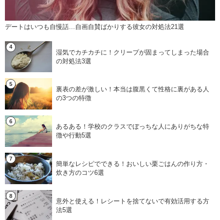
デートはいつも自慢話…自画自賛ばかりする彼女の対処法21選
湿気でカチカチに！クリープが固まってしまった場合
の対処法3選
裏表の差が激しい！本当は腹黒くて性格に裏がある人
の3つの特徴
あるある！学校のクラスでぼっちな人にありがちな特
徴や行動5選
簡単なレシピでできる！おいしい栗ごはんの作り方・
炊き方のコツ6選
意外と使える！レシートを捨てないで有効活用する方
法5選