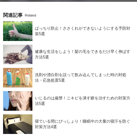
関連記事
Related
ばっちり防止！ささくれができないようにする予防対
策5選
健康な生活をしよう！髪の毛をできるだけ早く伸ばす
方法5選
洗剤や漂白剤を誤って飲み込んでしまった時の対処
法・応急処置5選
いじるのは厳禁！ニキビを潰す癖を治すための対策方
法5選
寝ている間にびっしょり！睡眠中の大量の寝汗を防ぐ
対策方法4選