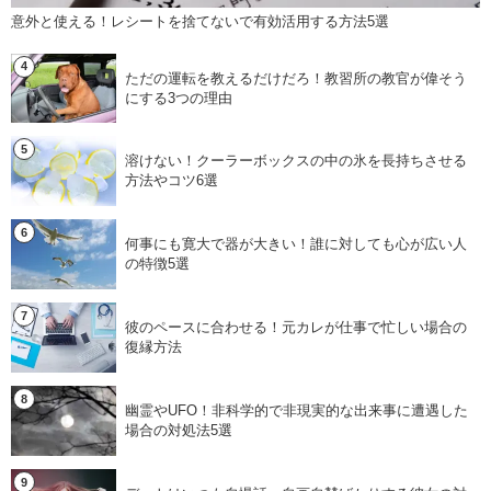
意外と使える！レシートを捨てないで有効活用する方法5選
ただの運転を教えるだけだろ！教習所の教官が偉そう
にする3つの理由
溶けない！クーラーボックスの中の氷を長持ちさせる
方法やコツ6選
何事にも寛大で器が大きい！誰に対しても心が広い人
の特徴5選
彼のペースに合わせる！元カレが仕事で忙しい場合の
復縁方法
幽霊やUFO！非科学的で非現実的な出来事に遭遇した
場合の対処法5選