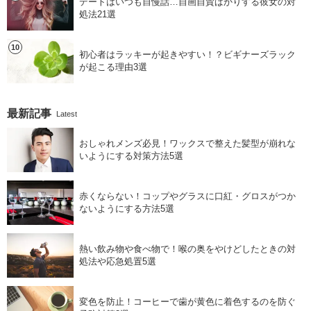
デートはいつも自慢話…自画自賛ばかりする彼女の対
処法21選
初心者はラッキーが起きやすい！？ビギナーズラック
が起こる理由3選
最新記事
Latest
おしゃれメンズ必見！ワックスで整えた髪型が崩れな
いようにする対策方法5選
赤くならない！コップやグラスに口紅・グロスがつか
ないようにする方法5選
熱い飲み物や食べ物で！喉の奥をやけどしたときの対
処法や応急処置5選
変色を防止！コーヒーで歯が黄色に着色するのを防ぐ