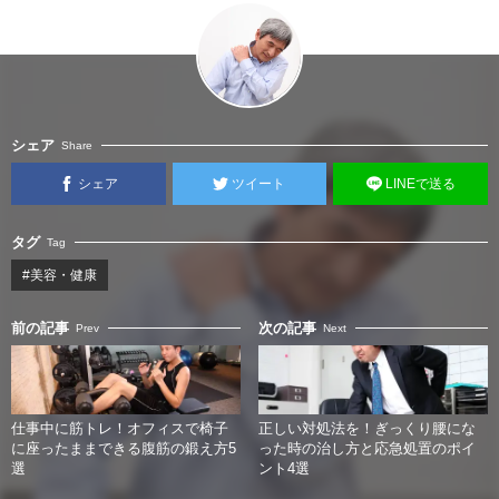
シェア
Share
シェア
ツイート
LINEで送る
タグ
Tag
#美容・健康
前の記事
次の記事
Prev
Next
仕事中に筋トレ！オフィスで椅子
正しい対処法を！ぎっくり腰にな
に座ったままできる腹筋の鍛え方5
った時の治し方と応急処置のポイ
選
ント4選