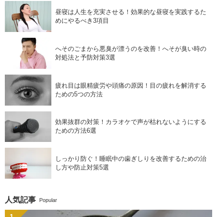
昼寝は人生を充実させる！効果的な昼寝を実践するた
めにやるべき3項目
へそのごまから悪臭が漂うのを改善！へそが臭い時の
対処法と予防対策3選
疲れ目は眼精疲労や頭痛の原因！目の疲れを解消する
ための5つの方法
効果抜群の対策！カラオケで声が枯れないようにする
ための方法6選
しっかり防ぐ！睡眠中の歯ぎしりを改善するための治
し方や防止対策5選
人気記事
Popular