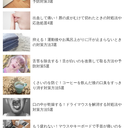
予防対策3選
出血して痛い！唇の皮がむけて切れたときの対処法や
応急処置4選
抑える！運動後やお風呂上がりに汗が止まらないとき
の対策方法3選
舌苔を除去する！舌が白いのを改善して取る方法や予
防対策5選
くさいのを防ぐ！コーヒーを飲んだ後の口臭をすっき
り消す対策方法5選
口の中が乾燥する！ドライマウスを解消する対処法や
対策方法5選
もう疲れない！マウスやキーボードで手首が痛いのを