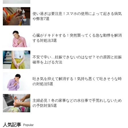
使い過ぎは要注意！スマホの使用によって起きる病気
や弊害7選
心臓がドキドキする！突然襲ってくる急な動悸を解消
する対処法3選
不安で辛い…妊娠できないのはなぜ？その原因と妊娠
確率を上げる方法
吐き気を抑えて解消する！気持ち悪くて吐きそうな時
の対処法5選
主婦必見！冬の家事などの水仕事で手荒れしないため
の予防対策5選
人気記事
Popular