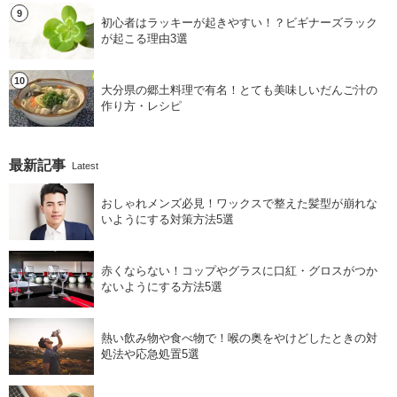
初心者はラッキーが起きやすい！？ビギナーズラック
が起こる理由3選
大分県の郷土料理で有名！とても美味しいだんご汁の
作り方・レシピ
最新記事
Latest
おしゃれメンズ必見！ワックスで整えた髪型が崩れな
いようにする対策方法5選
赤くならない！コップやグラスに口紅・グロスがつか
ないようにする方法5選
熱い飲み物や食べ物で！喉の奥をやけどしたときの対
処法や応急処置5選