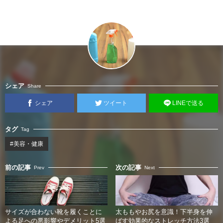
シェア
Share
シェア
ツイート
LINEで送る
タグ
Tag
#美容・健康
前の記事
次の記事
Prev
Next
サイズが合わない靴を履くことに
太ももやお尻を意識！下半身を伸
よる足への悪影響やデメリット5選
ばす効果的なストレッチ方法3選