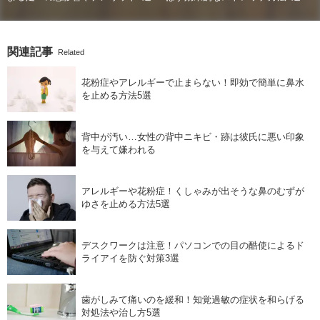
関連記事
Related
花粉症やアレルギーで止まらない！即効で簡単に鼻水
を止める方法5選
背中が汚い…女性の背中ニキビ・跡は彼氏に悪い印象
を与えて嫌われる
アレルギーや花粉症！くしゃみが出そうな鼻のむずが
ゆさを止める方法5選
デスクワークは注意！パソコンでの目の酷使によるド
ライアイを防ぐ対策3選
歯がしみて痛いのを緩和！知覚過敏の症状を和らげる
対処法や治し方5選