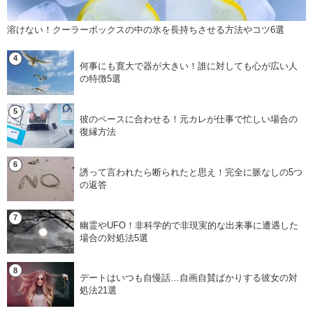
溶けない！クーラーボックスの中の氷を長持ちさせる方法やコツ6選
何事にも寛大で器が大きい！誰に対しても心が広い人
の特徴5選
彼のペースに合わせる！元カレが仕事で忙しい場合の
復縁方法
誘って言われたら断られたと思え！完全に脈なしの5つ
の返答
幽霊やUFO！非科学的で非現実的な出来事に遭遇した
場合の対処法5選
デートはいつも自慢話…自画自賛ばかりする彼女の対
処法21選