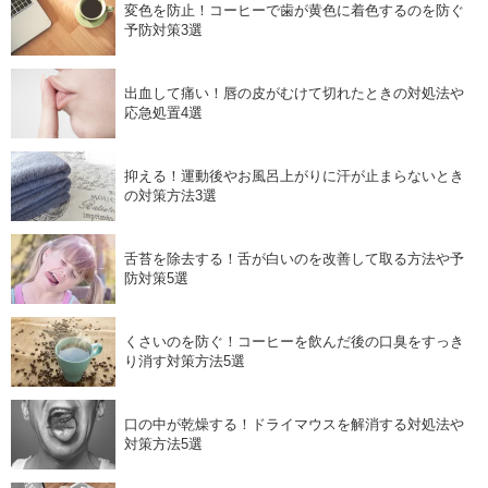
変色を防止！コーヒーで歯が黄色に着色するのを防ぐ
予防対策3選
出血して痛い！唇の皮がむけて切れたときの対処法や
応急処置4選
抑える！運動後やお風呂上がりに汗が止まらないとき
の対策方法3選
舌苔を除去する！舌が白いのを改善して取る方法や予
防対策5選
くさいのを防ぐ！コーヒーを飲んだ後の口臭をすっき
り消す対策方法5選
口の中が乾燥する！ドライマウスを解消する対処法や
対策方法5選