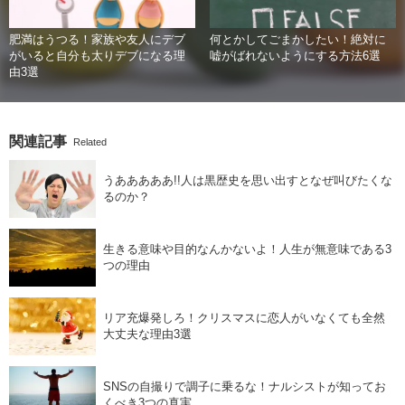
肥満はうつる！家族や友人にデブ
何とかしてごまかしたい！絶対に
がいると自分も太りデブになる理
嘘がばれないようにする方法6選
由3選
関連記事
Related
うあああああ!!人は黒歴史を思い出すとなぜ叫びたくな
るのか？
生きる意味や目的なんかないよ！人生が無意味である3
つの理由
リア充爆発しろ！クリスマスに恋人がいなくても全然
大丈夫な理由3選
SNSの自撮りで調子に乗るな！ナルシストが知ってお
くべき3つの真実