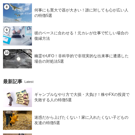
何事にも寛大で器が大きい！誰に対しても心が広い人
の特徴5選
彼のペースに合わせる！元カレが仕事で忙しい場合の
復縁方法
幽霊やUFO！非科学的で非現実的な出来事に遭遇した
場合の対処法5選
最新記事
Latest
ギャンブルなやり方で大損・大負け！株やFXの投資で
失敗する人の特徴5選
迷惑だから上げたくない！家に入れたくない子どもの
友達の特徴5選