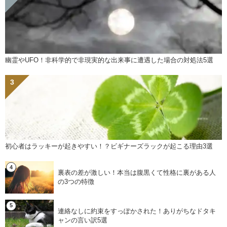
幽霊やUFO！非科学的で非現実的な出来事に遭遇した場合の対処法5選
初心者はラッキーが起きやすい！？ビギナーズラックが起こる理由3選
裏表の差が激しい！本当は腹黒くて性格に裏がある人
の3つの特徴
連絡なしに約束をすっぽかされた！ありがちなドタキ
ャンの言い訳5選