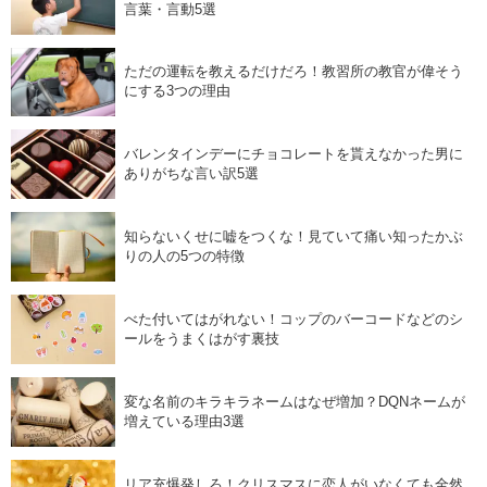
言葉・言動5選
ただの運転を教えるだけだろ！教習所の教官が偉そう
にする3つの理由
バレンタインデーにチョコレートを貰えなかった男に
ありがちな言い訳5選
知らないくせに嘘をつくな！見ていて痛い知ったかぶ
りの人の5つの特徴
べた付いてはがれない！コップのバーコードなどのシ
ールをうまくはがす裏技
変な名前のキラキラネームはなぜ増加？DQNネームが
増えている理由3選
リア充爆発しろ！クリスマスに恋人がいなくても全然