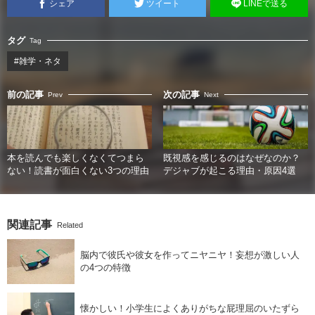
シェア
ツイート
LINEで送る
タグ
Tag
#雑学・ネタ
前の記事
次の記事
Prev
Next
本を読んでも楽しくなくてつまら
既視感を感じるのはなぜなのか？
ない！読書が面白くない3つの理由
デジャブが起こる理由・原因4選
関連記事
Related
脳内で彼氏や彼女を作ってニヤニヤ！妄想が激しい人
の4つの特徴
懐かしい！小学生によくありがちな屁理屈のいたずら