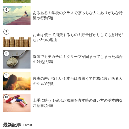
あるある！学校のクラスでぼっちな人にありがちな特
徴や行動5選
お金は使って消費するもの！貯金ばかりしても意味が
ない3つの理由
湿気でカチカチに！クリープが固まってしまった場合
の対処法3選
裏表の差が激しい！本当は腹黒くて性格に裏がある人
の3つの特徴
上手に縫う！破れた衣服を直す時の縫い方の基本的な
注意事項4選
最新記事
Latest