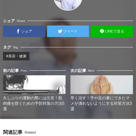
シェア
Share
シェア
ツイート
LINEで送る
タグ
Tag
#美容・健康
前の記事
次の記事
Prev
Next
久しぶりの運動の際には注意！筋
早く治す！手や足の裏にできたマ
肉痛を防ぐための予防対策の方法5
メが潰れないようにする対策方法3
選
選
関連記事
Related