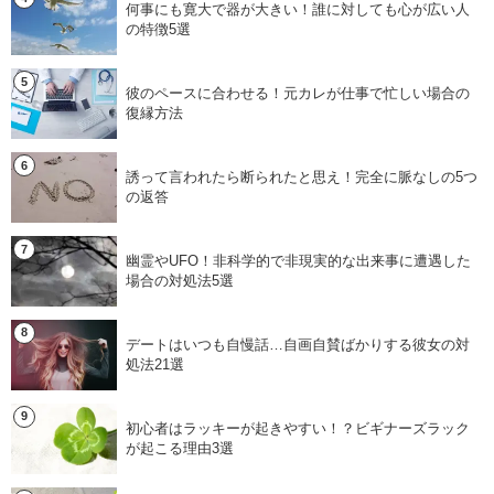
何事にも寛大で器が大きい！誰に対しても心が広い人
の特徴5選
彼のペースに合わせる！元カレが仕事で忙しい場合の
復縁方法
誘って言われたら断られたと思え！完全に脈なしの5つ
の返答
幽霊やUFO！非科学的で非現実的な出来事に遭遇した
場合の対処法5選
デートはいつも自慢話…自画自賛ばかりする彼女の対
処法21選
初心者はラッキーが起きやすい！？ビギナーズラック
が起こる理由3選