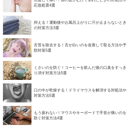
応急処置4選
抑える！運動後やお風呂上がりに汗が止まらないとき
の対策方法3選
舌苔を除去する！舌が白いのを改善して取る方法や予
防対策5選
くさいのを防ぐ！コーヒーを飲んだ後の口臭をすっき
り消す対策方法5選
口の中が乾燥する！ドライマウスを解消する対処法や
対策方法5選
もう疲れない！マウスやキーボードで手首が痛いのを
防ぐ対策方法4選