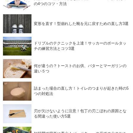
の4つのコツ・方法
変形を直す！型崩れした靴を元に戻すための直し方3選
ドリブルのテクニックを上達！サッカーのボールタッ
チの練習方法とコツ3選
何が違うの？トーストのお供、バターとマーガリンの
違い５つ
詰まった場合の直し方！トイレのつまりが起きた時の5
つの対処法
刃が欠けないように注意！包丁の刃こぼれの原因とな
る間違った使い方5選