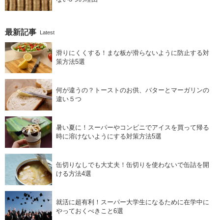
最新記事
Latest
滑りにくくする！まな板が滑らないように防止する対
策方法5選
何が違うの？トーストのお供、バターとマーガリンの
違い５つ
暑い夏に！スーパーやコンビニでアイスを買って帰る
時に溶けないようにする対策方法5選
缶切りなしでも大丈夫！缶切りを使わないで缶詰を開
ける方法4選
就活に超有利！スーパー大学生になるために在学中に
やっておくべきこと6選