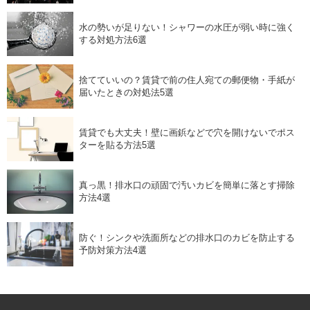
水の勢いが足りない！シャワーの水圧が弱い時に強く
する対処方法6選
捨てていいの？賃貸で前の住人宛ての郵便物・手紙が
届いたときの対処法5選
賃貸でも大丈夫！壁に画鋲などで穴を開けないでポス
ターを貼る方法5選
真っ黒！排水口の頑固で汚いカビを簡単に落とす掃除
方法4選
防ぐ！シンクや洗面所などの排水口のカビを防止する
予防対策方法4選