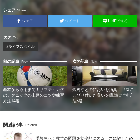
シェア
Share
シェア
ツイート
LINEで送る
タグ
Tag
#ライフスタイル
前の記事
次の記事
Prev
Next
基本から応用まで！リフティング
焼肉などのにおいを消臭！部屋に
のテクニックの上達のコツや練習
こびり付いた臭いを簡単に消す方
方法14選
法5選
関連記事
Related
受験生へ！数学の問題を効率的にスムーズに解くため