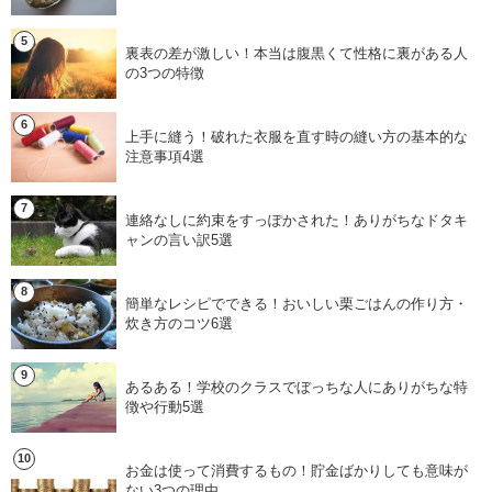
裏表の差が激しい！本当は腹黒くて性格に裏がある人
の3つの特徴
上手に縫う！破れた衣服を直す時の縫い方の基本的な
注意事項4選
連絡なしに約束をすっぽかされた！ありがちなドタキ
ャンの言い訳5選
簡単なレシピでできる！おいしい栗ごはんの作り方・
炊き方のコツ6選
あるある！学校のクラスでぼっちな人にありがちな特
徴や行動5選
お金は使って消費するもの！貯金ばかりしても意味が
ない3つの理由