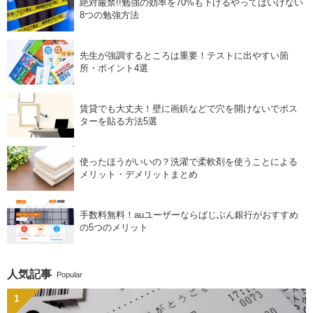
絶対厳禁!!勉強の効率を70%も下げるやってはいけない
8つの勉強方法
先生が強調するところは重要！テストに出やすい箇
所・ポイント4選
賃貸でも大丈夫！壁に画鋲などで穴を開けないでポス
ターを貼る方法5選
使ったほうがいいの？洗濯で柔軟剤を使うことによる
メリット・デメリットまとめ
手数料無料！auユーザーならばじぶん銀行がおすすめ
の5つのメリット
人気記事
Popular