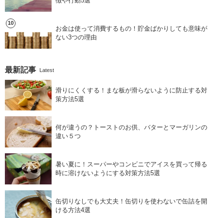
徴や行動5選
お金は使って消費するもの！貯金ばかりしても意味が
ない3つの理由
最新記事
Latest
滑りにくくする！まな板が滑らないように防止する対
策方法5選
何が違うの？トーストのお供、バターとマーガリンの
違い５つ
暑い夏に！スーパーやコンビニでアイスを買って帰る
時に溶けないようにする対策方法5選
缶切りなしでも大丈夫！缶切りを使わないで缶詰を開
ける方法4選