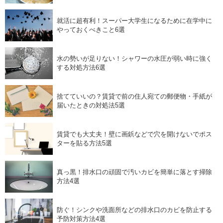
就活に超有利！スーパー大学生になるために在学中に
やっておくべきこと6選
水の勢いが足りない！シャワーの水圧が弱い時に強く
する対処方法6選
捨てていいの？賃貸で前の住人宛ての郵便物・手紙が
届いたときの対処法5選
賃貸でも大丈夫！壁に画鋲などで穴を開けないでポス
ターを貼る方法5選
真っ黒！排水口の頑固で汚いカビを簡単に落とす掃除
方法4選
防ぐ！シンクや洗面所などの排水口のカビを防止する
予防対策方法4選