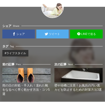
シェア
Share
シェア
ツイート
LINEで送る
タグ
Tag
#ライフスタイル
前の記事
次の記事
Prev
Next
雨の日の対処・手入れ！濡れた靴
壁や浴槽に注意！お風呂の汚い黒
をなるべく早く乾かす方法・コツ5
カビを防止するための対策方法3選
選