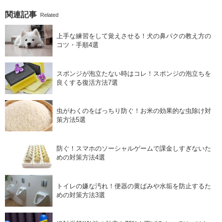
関連記事
Related
上手な練習をして覚えさせる！犬の鼻パクの教え方の
コツ・手順4選
スポンジが泡立たない時はコレ！スポンジの泡立ちを
良くする復活方法7選
虫がわくのをばっちり防ぐ！お米の効果的な虫除け対
策方法5選
防ぐ！スマホのソーシャルゲームで課金しすぎないた
めの対策方法4選
トイレの嫌な汚れ！便器の黄ばみや水垢を防止するた
めの対策方法3選