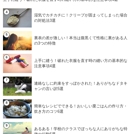
湿気でカチカチに！クリープが固まってしまった場合
の対処法3選
裏表の差が激しい！本当は腹黒くて性格に裏がある人
の3つの特徴
上手に縫う！破れた衣服を直す時の縫い方の基本的な
注意事項4選
連絡なしに約束をすっぽかされた！ありがちなドタキ
ャンの言い訳5選
簡単なレシピでできる！おいしい栗ごはんの作り方・
炊き方のコツ6選
あるある！学校のクラスでぼっちな人にありがちな特